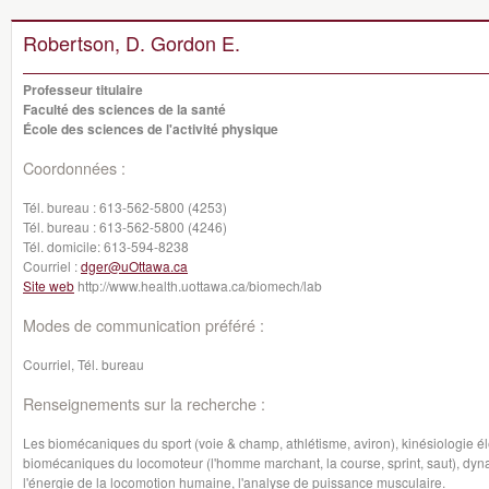
Robertson, D. Gordon E.
Professeur titulaire
Faculté des sciences de la santé
École des sciences de l'activité physique
Coordonnées :
Tél. bureau :
613-562-5800 (4253)
Tél. bureau :
613-562-5800 (4246)
Tél. domicile:
613-594-8238
Courriel :
dger@uOttawa.ca
Site web
http://www.health.uottawa.ca/biomech/lab
Modes de communication préféré :
Courriel, Tél. bureau
Renseignements sur la recherche :
Les biomécaniques du sport (voie & champ, athlétisme, aviron), kinésiologie é
biomécaniques du locomoteur (l'homme marchant, la course, sprint, saut), dy
l'énergie de la locomotion humaine, l'analyse de puissance musculaire.