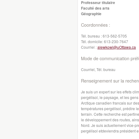
Professeur titulaire
Faculté des arts
Géographie
Coordonnées :
Tél. bureau :
613-562-5705
Tél. domicile:
613-230-7647
Courriel :
alewkowi@uOttawa.ca
Mode de communication préfé
Courriel, Tél. bureau
Renseignement sur la recher
Je suis un expert sur les effets cl
pergélisol
,
le
paysage
,
et
les gens
Arctique canadien francais sur d
températures pergélisol, prédire leu
terrain.
Cette
recherche est
pertin
le
développement
des routes
,
ains
Nord
.
Je
suis
actuellement vice-
pr
pergélisol
et
deviendra
président
e