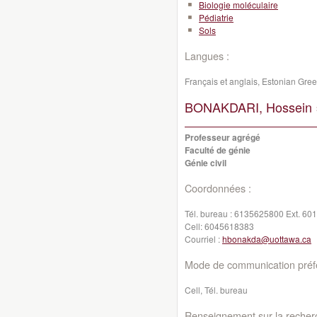
Biologie moléculaire
Pédiatrie
Sols
Langues :
Français et anglais, Estonian Gr
BONAKDARI, Hossein 
Professeur agrégé
Faculté de génie
Génie civil
Coordonnées :
Tél. bureau :
6135625800 Ext. 60
Cell:
6045618383
Courriel :
hbonakda@uottawa.ca
Mode de communication préfé
Cell, Tél. bureau
Renseignement sur la recher