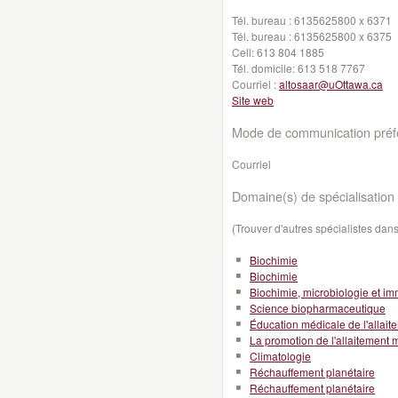
Tél. bureau :
6135625800 x 6371
Tél. bureau :
6135625800 x 6375
Cell:
613 804 1885
Tél. domicile:
613 518 7767
Courriel :
altosaar@uOttawa.ca
Site web
Mode de communication préfé
Courriel
Domaine(s) de spécialisation 
(Trouver d'autres spécialistes da
Biochimie
Biochimie
Biochimie, microbiologie et i
Science biopharmaceutique
Éducation médicale de l'allait
La promotion de l'allaitement 
Climatologie
Réchauffement planétaire
Réchauffement planétaire