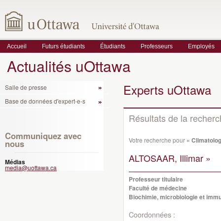
Accueil
Futurs étudiants
Étudiants
Professeurs
Employés
Actualités uOttawa
Experts uOttawa
Salle de presse
Base de données d'expert-e-s
Résultats de la recher
Communiquez avec
Votre recherche pour
« Climatolog
nous
ALTOSAAR, Illimar »
Médias
media@uottawa.ca
Professeur titulaire
Faculté de médecine
Biochimie, microbiologie et imm
Coordonnées :