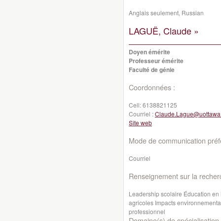
Anglais seulement, Russian
LAGUË, Claude »
Doyen émérite
Professeur émérite
Faculté de génie
Coordonnées :
Cell:
6138821125
Courriel :
Claude.Lague@uottawa
Site web
Mode de communication préfé
Courriel
Renseignement sur la recher
Leadership scolaire Éducation en
agricoles Impacts environnementau
professionnel
Domaine(s) de spécialisation 