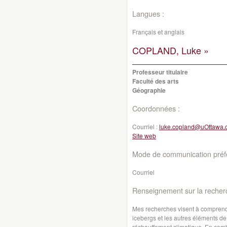
Langues :
Français et anglais
COPLAND, Luke »
Professeur titulaire
Faculté des arts
Géographie
Coordonnées :
Courriel :
luke.copland@uOttawa.
Site web
Mode de communication préfé
Courriel
Renseignement sur la recher
Mes recherches visent à comprendre
icebergs et les autres éléments de
réchauffement climatique. En combin