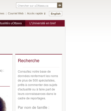
English
mes
Courriel Web
Accès rapide
tualités uOttawa
L'Université en bref
Recherche
s) :
Consultez notre base de
données renfermant les noms
de plus de 500 spécialistes,
prêts à commenter des sujets
d'actualité ou à faire part de
leurs connaissances dans le
cadre de reportages.
Par nom de famille :