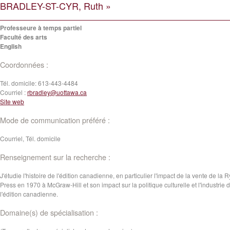
BRADLEY-ST-CYR, Ruth »
Professeure à temps partiel
Faculté des arts
English
Coordonnées :
Tél. domicile:
613-443-4484
Courriel :
rbradley@uottawa.ca
Site web
Mode de communication préféré :
Courriel, Tél. domicile
Renseignement sur la recherche :
J'étudie l'histoire de l'édition canadienne, en particulier l'impact de la vente de la 
Press en 1970 à McGraw-Hill et son impact sur la politique culturelle et l'industrie 
l'édition canadienne.
Domaine(s) de spécialisation :