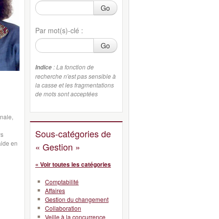
Go
Par mot(s)-clé :
Go
: La fonction de
Indice
recherche n'est pas sensible à
la casse et les fragmentations
de mots sont acceptées
onale,
Sous-catégories de
ys
aide en
« Gestion »
« Voir toutes les catégories
Comptabilité
Affaires
Gestion du changement
Collaboration
Veille à la concurrence