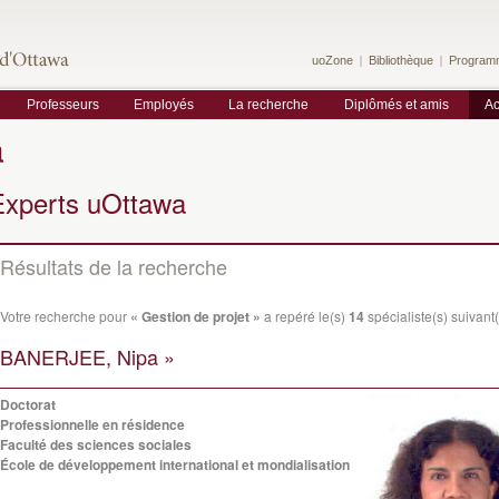
uoZone
Bibliothèque
Program
Professeurs
Employés
La recherche
Diplômés et amis
Ac
a
Experts uOttawa
Résultats de la recherche
Votre recherche pour
« Gestion de projet »
a repéré le(s)
14
spécialiste(s) suivant(
BANERJEE, Nipa »
Doctorat
Professionnelle en résidence
Faculté des sciences sociales
École de développement international et mondialisation