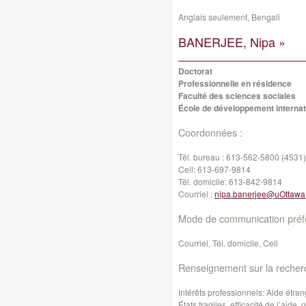
Anglais seulement, Bengali
BANERJEE, Nipa »
Doctorat
Professionnelle en résidence
Faculté des sciences sociales
École de développement internati
Coordonnées :
Tél. bureau :
613-562-5800 (4531)
Cell:
613-697-9814
Tél. domicile:
613-842-9814
Courriel :
nipa.banerjee@uOttawa
Mode de communication préfé
Courriel, Tél. domicile, Cell
Renseignement sur la recher
Intérêts professionnels: Aide étra
États fragiles, efficacité de l’aid