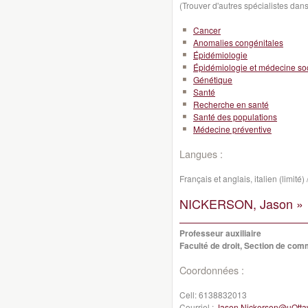
(Trouver d'autres spécialistes da
Cancer
Anomalies congénitales
Épidémiologie
Épidémiologie et médecine so
Génétique
Santé
Recherche en santé
Santé des populations
Médecine préventive
Langues :
Français et anglais, italien (limité) /
NICKERSON, Jason »
Professeur auxiliaire
Faculté de droit, Section de co
Coordonnées :
Cell:
6138832013
Courriel :
Jason.Nickerson@uOtta