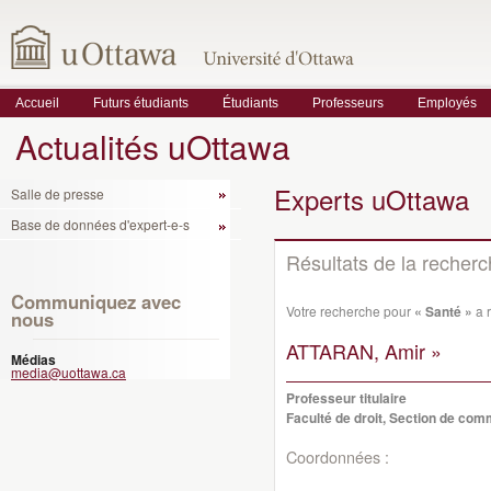
Accueil
Futurs étudiants
Étudiants
Professeurs
Employés
Actualités uOttawa
Experts uOttawa
Salle de presse
Base de données d'expert-e-s
Résultats de la recher
Communiquez avec
Votre recherche pour
« Santé »
a r
nous
ATTARAN, Amir »
Médias
media@uottawa.ca
Professeur titulaire
Faculté de droit, Section de co
Coordonnées :