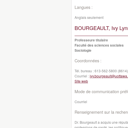
Langues :
Anglais seulement
BOURGEAULT, Ivy Lyn
Professeure titulaire
Faculté des sciences sociales
Sociologie
Coordonnées :
Tél. bureau :
613-562-5800 (8614)
Courriel :
ivy.bourgeault@uottawa
Site web
Mode de communication préfé
Courriel
Renseignement sur la recher
Dr. Bourgeault a acquis une réputa
professions de santé, les politiqu