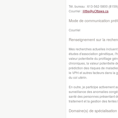
Tél. bureau :
613-562-5800 (8159)
Courriel :
jlittle@uOttawa.ca
Mode de communication préfé
Courriel
Renseignement sur la recher
Mes recherches actuelles incluent 
études d'association génétique, l
valeur potentielle du profilage gé
chroniques, la valeur potentielle d
prédiction des risques de maladies 
le VPH et autres facteurs dans la
du col utérin.
En outre, je participe activement au
surveillance des anomalies congéni
santé des personnes présentant des
traitement et la gestion des fentes 
Domaine(s) de spécialisation 