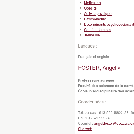
Motivation
Obésité
Activité physique
Psychométrie
Déterminants psychosociaux d
Santé et femmes
Jeunesse
Langues :
Français et anglais
FOSTER, Angel »
Professeure agrégée
Faculté des sciences de la santé
École interdisciplinaire des scie
Coordonnées :
Tél. bureau :
613-562-5800 (2316)
Cell:
617-417-9974
Courriel :
angel.foster@uottawa.c
Site web