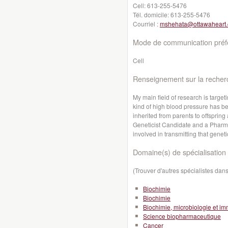
Cell:
613-255-5476
Tél. domicile:
613-255-5476
Courriel :
mshehata@ottawaheart.
Mode de communication préfé
Cell
Renseignement sur la recher
My main field of research is targeti
kind of high blood pressure has b
inherited from parents to offspring
Geneticist Candidate and a Pharmac
involved in transmitting that genet
Domaine(s) de spécialisation 
(Trouver d'autres spécialistes da
Biochimie
Biochimie
Biochimie, microbiologie et i
Science biopharmaceutique
Cancer