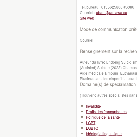
Tél. bureau :
6135625800 #6386
Courriel :
abaril@uottawa.ca
Site web
Mode de communication préfé
Courriel
Renseignement sur la recher
Auteur du livre: Undoing Suicidism
(Assisted) Suicide (2023) Champs d
Aide médicale à mourir; Euthanas
Plusieurs articles disponibles sur
Domaine(s) de spécialisation 
(Trouver d'autres spécialistes da
Invalidité
Droits des francophones
Politique de la santé
LGBT
LGBTQ
Idéologie linguistique