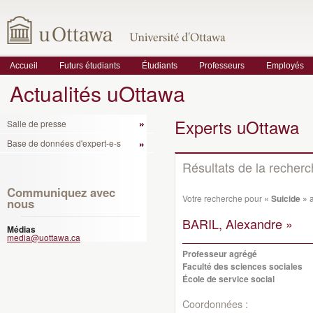
Accueil
Futurs étudiants
Étudiants
Professeurs
Employés
Actualités uOttawa
Experts uOttawa
Salle de presse
Base de données d'expert-e-s
Résultats de la recher
Communiquez avec
Votre recherche pour
« Suicide »
a
nous
BARIL, Alexandre »
Médias
media@uottawa.ca
Professeur agrégé
Faculté des sciences sociales
École de service social
Coordonnées :