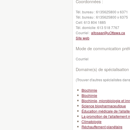
Coordonnées :
Tél. bureau :
6135625800 x 6371
Tél. bureau :
6135625800 x 6375
Cell:
613 804 1885
Tél. domicile:
613 518 7767
Courriel :
altosaar@uOttawa.ca
Site web
Mode de communication préfé
Courriel
Domaine(s) de spécialisation 
(Trouver d'autres spécialistes da
Biochimie
Biochimie
Biochimie, microbiologie et i
Science biopharmaceutique
Éducation médicale de l'allait
La promotion de l'allaitement 
Climatologie
Réchauffement planétaire