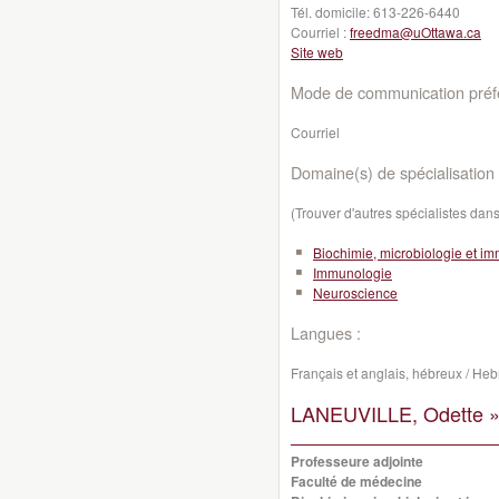
Tél. domicile:
613-226-6440
Courriel :
freedma@uOttawa.ca
Site web
Mode de communication préfé
Courriel
Domaine(s) de spécialisation 
(Trouver d'autres spécialistes da
Biochimie, microbiologie et i
Immunologie
Neuroscience
Langues :
Français et anglais, hébreux / He
LANEUVILLE, Odette 
Professeure adjointe
Faculté de médecine