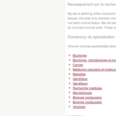
Renseignement sur la recher
My lab is defining at the molecula
tissues. Our plan is to develop nov
not harm normal tissue. We are deve
do not infect normal cells. These v
Domaine(s) de spécialisation 
(Trouver d'autres spécialistes da
Biochimie
Biochimie, microbiologie et i
Cancer
Médecine cellulaire et molécul
Maladies
Génétique
Génétique
Recherche médicale
Microbiologie
Biologie moléculaire
Biologie moléculaire
Virologie
Langues :