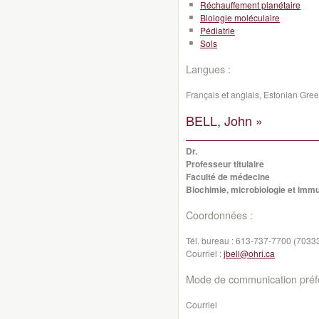
Réchauffement planétaire
Biologie moléculaire
Pédiatrie
Sols
Langues :
Français et anglais, Estonian Gr
BELL, John »
Dr.
Professeur titulaire
Faculté de médecine
Biochimie, microbiologie et imm
Coordonnées :
Tél. bureau :
613-737-7700 (7033
Courriel :
jbell@ohri.ca
Mode de communication préfé
Courriel