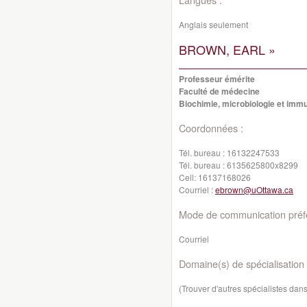
Anglais seulement
BROWN, EARL »
Professeur émérite
Faculté de médecine
Biochimie, microbiologie et imm
Coordonnées :
Tél. bureau :
16132247533
Tél. bureau :
6135625800x8299
Cell:
16137168026
Courriel :
ebrown@uOttawa.ca
Mode de communication préfé
Courriel
Domaine(s) de spécialisation 
(Trouver d'autres spécialistes da