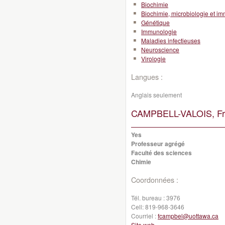
Biochimie
Biochimie, microbiologie et i
Génétique
Immunologie
Maladies infectieuses
Neuroscience
Virologie
Langues :
Anglais seulement
CAMPBELL-VALOIS, Fra
Yes
Professeur agrégé
Faculté des sciences
Chimie
Coordonnées :
Tél. bureau :
3976
Cell:
819-968-3646
Courriel :
fcampbel@uottawa.ca
Site web