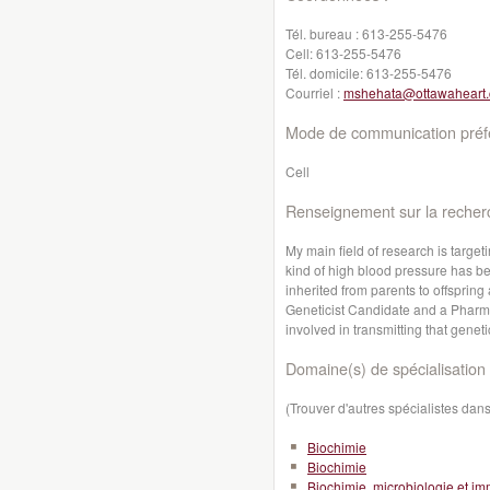
Tél. bureau :
613-255-5476
Cell:
613-255-5476
Tél. domicile:
613-255-5476
Courriel :
mshehata@ottawaheart.
Mode de communication préfé
Cell
Renseignement sur la recher
My main field of research is targeti
kind of high blood pressure has b
inherited from parents to offspring
Geneticist Candidate and a Pharmac
involved in transmitting that genet
Domaine(s) de spécialisation 
(Trouver d'autres spécialistes da
Biochimie
Biochimie
Biochimie, microbiologie et i