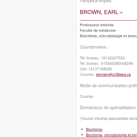
Français et anglais
BROWN, EARL »
Professeur émérite
Faculté de médecine
Biochimie, microbiologie et imm
Coordonnées :
Tél. bureau :
16132247533
Tél. bureau :
6135625800x8299
Cell:
16137168026
Courriel :
ebrown@uOttawa.ca
Mode de communication préfé
Courriel
Domaine(s) de spécialisation 
(Trouver d'autres spécialistes da
Biochimie
Biochimie, microbiologie et i