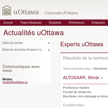
Accueil
Futurs étudiants
Étudiants
Professeurs
Employés
Actualités uOttawa
Experts uOttawa
Salle de presse
Base de données d'expert-e-s
Résultats de la recher
Communiquez avec
Votre recherche pour
« Biochimie
nous
ALTOSAAR, Illimar »
Médias
media@uottawa.ca
Professeur titulaire
Faculté de médecine
Biochimie, microbiologie et imm
Coordonnées :