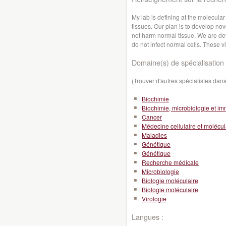
My lab is defining at the molecula
tissues. Our plan is to develop nov
not harm normal tissue. We are deve
do not infect normal cells. These v
Domaine(s) de spécialisation 
(Trouver d'autres spécialistes da
Biochimie
Biochimie, microbiologie et i
Cancer
Médecine cellulaire et molécul
Maladies
Génétique
Génétique
Recherche médicale
Microbiologie
Biologie moléculaire
Biologie moléculaire
Virologie
Langues :