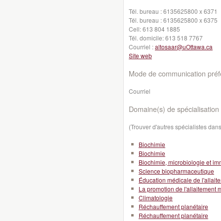
Tél. bureau :
6135625800 x 6371
Tél. bureau :
6135625800 x 6375
Cell:
613 804 1885
Tél. domicile:
613 518 7767
Courriel :
altosaar@uOttawa.ca
Site web
Mode de communication préfé
Courriel
Domaine(s) de spécialisation 
(Trouver d'autres spécialistes da
Biochimie
Biochimie
Biochimie, microbiologie et i
Science biopharmaceutique
Éducation médicale de l'allait
La promotion de l'allaitement 
Climatologie
Réchauffement planétaire
Réchauffement planétaire