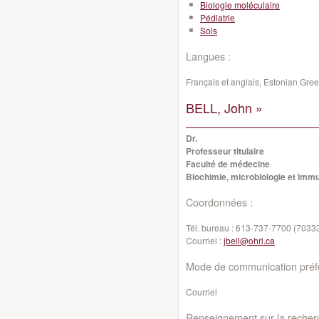
Biologie moléculaire
Pédiatrie
Sols
Langues :
Français et anglais, Estonian Gr
BELL, John »
Dr.
Professeur titulaire
Faculté de médecine
Biochimie, microbiologie et imm
Coordonnées :
Tél. bureau :
613-737-7700 (7033
Courriel :
jbell@ohri.ca
Mode de communication préfé
Courriel
Renseignement sur la recher