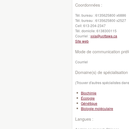
Coordonnées :
Tél. bureau :
6135625800 x6886
Tél. bureau :
6135625800 x2527
Cell:
613-204-2347
Tél. domicile:
6138300115
Courriel :
xxia@uottawa.ca
Site web
Mode de communication préfé
Courriel
Domaine(s) de spécialisation 
(Trouver d'autres spécialistes da
Biochimie
Écologie
Génétique
Biologie moléculaire
Langues :