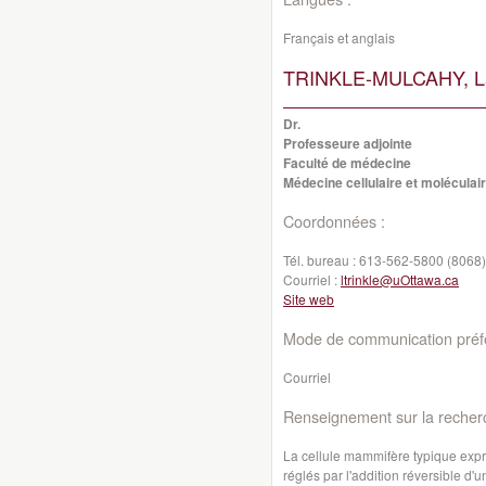
Français et anglais
TRINKLE-MULCAHY, L
Dr.
Professeure adjointe
Faculté de médecine
Médecine cellulaire et moléculai
Coordonnées :
Tél. bureau :
613-562-5800 (8068)
Courriel :
ltrinkle@uOttawa.ca
Site web
Mode de communication préfé
Courriel
Renseignement sur la recher
La cellule mammifère typique expri
réglés par l'addition réversible d