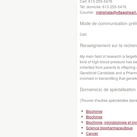
Cell:
613-255-5476
Tél. domicile:
613-255-5476
Courriel :
mshehata@ottawaheart.
Mode de communication préfé
Cell
Renseignement sur la recher
My main field of research is targeti
kind of high blood pressure has b
inherited from parents to offspring
Geneticist Candidate and a Pharmac
involved in transmitting that genet
Domaine(s) de spécialisation 
(Trouver d'autres spécialistes da
Biochimie
Biochimie
Biochimie, microbiologie et i
Science biopharmaceutique
Cancer