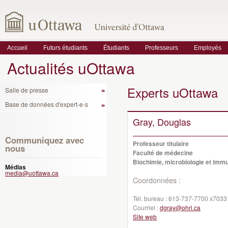
Accueil
Futurs étudiants
Étudiants
Professeurs
Employés
Actualités uOttawa
Experts uOttawa
Salle de presse
Base de données d'expert-e-s
Gray, Douglas
Communiquez avec
Professeur titulaire
nous
Faculté de médecine
Biochimie, microbiologie et imm
Médias
media@uottawa.ca
Coordonnées :
Tél. bureau :
613-737-7700 x7033
Courriel :
dgray@ohri.ca
Site web