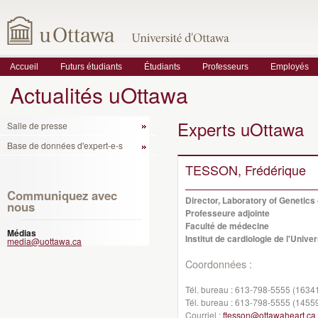
Accueil
Futurs étudiants
Étudiants
Professeurs
Employés
Actualités uOttawa
Experts uOttawa
Salle de presse
Base de données d'expert-e-s
TESSON, Frédérique
Communiquez avec
Director, Laboratory of Genetics
nous
Professeure adjointe
Faculté de médecine
Médias
Institut de cardiologie de l'Unive
media@uottawa.ca
Coordonnées :
Tél. bureau :
613-798-5555 (1634
Tél. bureau :
613-798-5555 (1455
Courriel :
ftesson@ottawaheart.ca