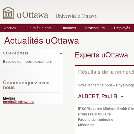
Accueil
Futurs étudiants
Étudiants
Professeurs
Employés
Actualités uOttawa
Experts uOttawa
Salle de presse
Base de données d'expert-e-s
Résultats de la recher
Communiquez avec
Votre recherche pour
« Physiologi
nous
ALBERT, Paul R. »
Médias
media@uottawa.ca
IRSC/Novartis Michael Smith Ch
Professeur titulaire
Faculté de médecine
Médecine