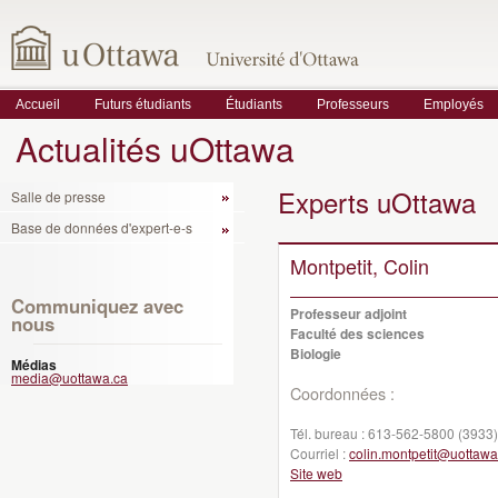
Accueil
Futurs étudiants
Étudiants
Professeurs
Employés
Actualités uOttawa
Experts uOttawa
Salle de presse
Base de données d'expert-e-s
Montpetit, Colin
Communiquez avec
Professeur adjoint
nous
Faculté des sciences
Biologie
Médias
media@uottawa.ca
Coordonnées :
Tél. bureau :
613-562-5800 (3933)
Courriel :
colin.montpetit@uottawa
Site web