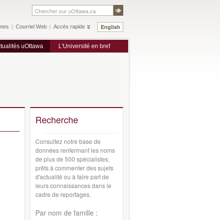
English
mes
Courriel Web
Accès rapide
tualités uOttawa
L'Université en bref
Recherche
Consultez notre base de
données renfermant les noms
de plus de 500 spécialistes,
prêts à commenter des sujets
d'actualité ou à faire part de
leurs connaissances dans le
cadre de reportages.
Par nom de famille :