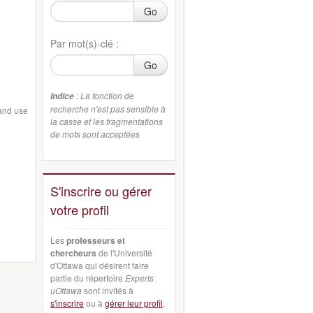
Go
Par mot(s)-clé :
Go
: La fonction de
Indice
recherche n'est pas sensible à
and use
la casse et les fragmentations
de mots sont acceptées
S'inscrire ou gérer
votre profil
Les
professeurs et
chercheurs
de l'Université
d'Ottawa qui désirent faire
partie du répertoire
Experts
uOttawa
sont invités à
s'inscrire
ou à
gérer leur profil
.