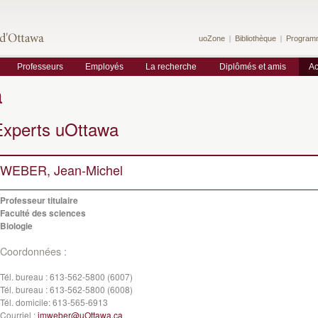
uoZone
Bibliothèque
Program
Professeurs
Employés
La recherche
Diplômés et amis
Ac
a
Experts uOttawa
WEBER, Jean-Michel
Professeur titulaire
Faculté des sciences
Biologie
Coordonnées :
Tél. bureau :
613-562-5800 (6007)
Tél. bureau :
613-562-5800 (6008)
Tél. domicile:
613-565-6913
Courriel :
jmweber@uOttawa.ca