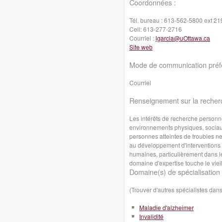
Coordonnées :
Tél. bureau :
613-562-5800 ext 21
Cell:
613-277-2716
Courriel :
lgarcia@uOttawa.ca
Site web
Mode de communication préfé
Courriel
Renseignement sur la recher
Les intérêts de recherche personne
environnements physiques, sociaux,
personnes atteintes de troubles ne
au développement d'interventions 
humaines, particulièrement dans l
domaine d'expertise touche le vieill
Domaine(s) de spécialisation 
(Trouver d'autres spécialistes da
Maladie d'alzheimer
Invalidité