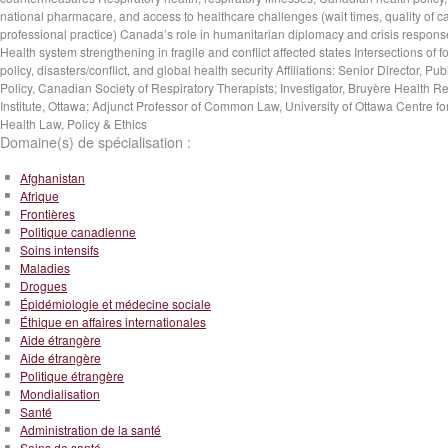
national pharmacare, and access to healthcare challenges (wait times, quality of ca
professional practice) Canada’s role in humanitarian diplomacy and crisis respons
Health system strengthening in fragile and conflict affected states Intersections of f
policy, disasters/conflict, and global health security Affiliations: Senior Director, Pub
Policy, Canadian Society of Respiratory Therapists; Investigator, Bruyère Health R
Institute, Ottawa; Adjunct Professor of Common Law, University of Ottawa Centre fo
Health Law, Policy & Ethics
Domaine(s) de spécialisation :
Afghanistan
Afrique
Frontières
Politique canadienne
Soins intensifs
Maladies
Drogues
Épidémiologie et médecine sociale
Éthique en affaires internationales
Aide étrangère
Aide étrangère
Politique étrangère
Mondialisation
Santé
Administration de la santé
Soins de santé