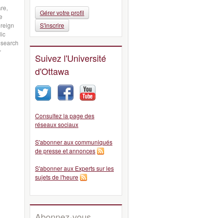
re,
Gérer votre profil
e
oreign
S'inscrire
lic
esearch
r
Suivez l'Université
d'Ottawa
Consultez la page des
réseaux sociaux
S'abonner aux communiqués
de presse et annonces
S'abonner aux Experts sur les
sujets de l'heure
Abonnez-vous