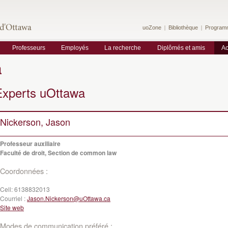
uoZone
Bibliothèque
Program
Professeurs
Employés
La recherche
Diplômés et amis
Ac
a
Experts uOttawa
Nickerson, Jason
Professeur auxiliaire
Faculté de droit, Section de common law
Coordonnées :
Cell:
6138832013
Courriel :
Jason.Nickerson@uOttawa.ca
Site web
Modes de communication préféré :