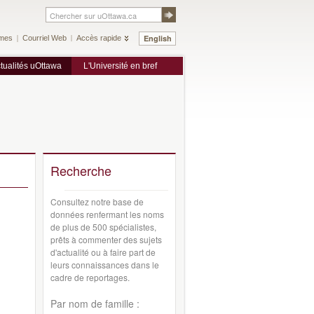
English
mes
Courriel Web
Accès rapide
tualités uOttawa
L'Université en bref
Recherche
Consultez notre base de
données renfermant les noms
de plus de 500 spécialistes,
prêts à commenter des sujets
d'actualité ou à faire part de
leurs connaissances dans le
cadre de reportages.
Par nom de famille :