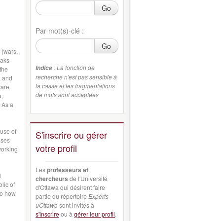
Go
Par mot(s)-clé :
Go
 (wars,
eaks
: La fonction de
Indice
 the
recherche n'est pas sensible à
, and
la casse et les fragmentations
care
de mots sont acceptées
a,
 As a
use of
S'inscrire ou gérer
ases
votre profil
working
Les
professeurs et
l
chercheurs
de l'Université
lic of
d'Ottawa qui désirent faire
to how
partie du répertoire
Experts
uOttawa
sont invités à
s'inscrire
ou à
gérer leur profil
.