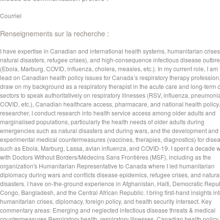
Courriel
Renseignements sur la recherche :
I have expertise in Canadian and international health systems, humanitarian crises
natural disasters, refugee crises), and high-consequence infectious disease outbr
(Ebola, Marburg, COVID, influenza, cholera, measles, etc.). In my current role, I am
lead on Canadian health policy issues for Canada’s respiratory therapy profession
draw on my background as a respiratory therapist in the acute care and long-term 
sectors to speak authoritatively on respiratory illnesses (RSV, influenza, pneumoni
COVID, etc.), Canadian healthcare access, pharmacare, and national health policy.
researcher, I conduct research into health service access among older adults and
marginalised populations, particularly the health needs of older adults during
emergencies such as natural disasters and during wars, and the development and 
experimental medical countermeasures (vaccines, therapies, diagnostics) for dise
such as Ebola, Marburg, Lassa, avian influenza, and COVID-19. I spent a decade 
with Doctors Without Borders/Médecins Sans Frontières (MSF), including as the
organization's Humanitarian Representative to Canada where I led humanitarian
diplomacy during wars and conflicts disease epidemics, refugee crises, and natura
disasters. I have on-the-ground experience in Afghanistan, Haiti, Democratic Repub
Congo, Bangladesh, and the Central African Republic. I bring first-hand insights in
humanitarian crises, diplomacy, foreign policy, and health security intersect. Key
commentary areas: Emerging and neglected infectious disease threats & medical
countermeasures Respiratory health, respiratory illnesses, Canadian health policy,