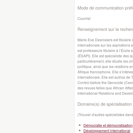
Mode de communication préfé
Courriel
Renseignement sur la recher
Marie-Eve Desrosiers est titulaire
internationale sur les aspirations
est professeure titulaire à l’École 
(ÉSAPI). Elle est spécialiste des 
particulièrement, elle étudie les cri
politique, ainsi que les relations e
Afrique francophone. Elle s’intére
internationale. Elle est autrice de
Control before the Genocide (Camb
des revues telles que African Affair
International Relations and Deve
Domaine(s) de spécialisation 
(Trouver d'autres spécialistes da
Démocratie et démocratisation
Développement international