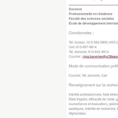
Doctorat
Professionnelle en résidence
Faculté des sciences sociales
École de développement internati
Coordonnées :
Tél. bureau :
613-562-5800 (4531)
Cell:
613-697-9814
Tél. domicile:
613-842-9814
Courriel :
nipa.banerjee@uOttawa
Mode de communication préfé
Courriel, Tél. domicile, Cell
Renseignement sur la recher
Intérêts professionnels: Aide étra
États fragiles, efficacité de l’aid
(surveillance et évaluation), spéci
asiatiques. Intérêts de recherche: 
Afghanistan.