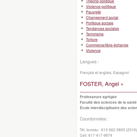
Théorie politique
Violence politique
Pauvreté
Changement social
Politique sociale
Tendances sociales
Terrorisme
Torture
Commerce/libre-échange
Violence
Langues :
Français et anglais, Espagnol
FOSTER, Angel »
Professeure agrégée
Faculté des sciences de la santé
École interdisciplinaire des scie
Coordonnées :
Tél. bureau :
613-562-5800 (2316)
Cell:
617-417-9974