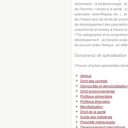
alimentaire , la biotechnologie , la 
de l'homme ( l'accès à la santé , à
avancées / scientifiques, etc. ) . J
de l'impact que les droits de propr
de développement des populations
autochtones et locales à travers l
??la cartographie et la compréhensio
développement . Je travaille aussi 
de pouvoir entre l'Afrique , en effe
Domaine(s) de spécialisation 
(Trouver d'autres spécialistes da
Afrique
Droit des contrats
Démocratie et démocratisation
Droit environnemental
Politique alimentaire
Politique étrangère
Mondialisation
Droit de la santé
Droits des indigènes
Propriété intellectuelle
Développement international