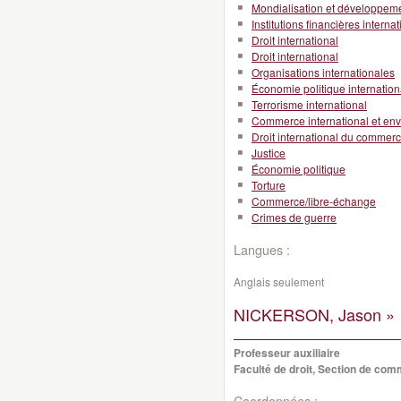
Mondialisation et développeme
Institutions financières interna
Droit international
Droit international
Organisations internationales
Économie politique internation
Terrorisme international
Commerce international et en
Droit international du commer
Justice
Économie politique
Torture
Commerce/libre-échange
Crimes de guerre
Langues :
Anglais seulement
NICKERSON, Jason »
Professeur auxiliaire
Faculté de droit, Section de co
Coordonnées :