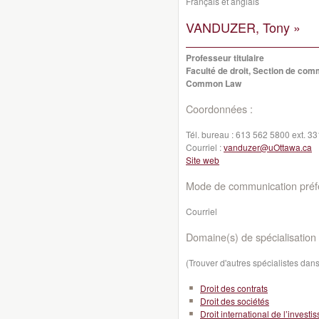
Français et anglais
VANDUZER, Tony »
Professeur titulaire
Faculté de droit, Section de co
Common Law
Coordonnées :
Tél. bureau :
613 562 5800 ext. 3
Courriel :
vanduzer@uOttawa.ca
Site web
Mode de communication préfé
Courriel
Domaine(s) de spécialisation 
(Trouver d'autres spécialistes da
Droit des contrats
Droit des sociétés
Droit international de l’invest