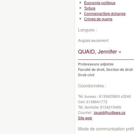
Économie politique
Torture
Commerce/libre-échange
Crimes de guerre
Langues :
Anglais seulement
QUAID, Jennifer »
Professeure adjointe
Faculté de droit, Section de droit 
Droit civil
Coordonnées :
Tél. bureau :
6135625800 x3240
Cell:
6138641772
Tél. domicile:
6134215466
Courriel :
jquaid@uottawa.ca
Site web
Mode de communication préfé