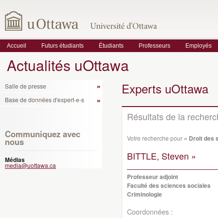
Accueil
Futurs étudiants
Étudiants
Professeurs
Employés
Actualités uOttawa
Experts uOttawa
Salle de presse
Base de données d'expert-e-s
Résultats de la recher
Communiquez avec
Votre recherche pour
« Droit des 
nous
BITTLE, Steven »
Médias
media@uottawa.ca
Professeur adjoint
Faculté des sciences sociales
Criminologie
Coordonnées :