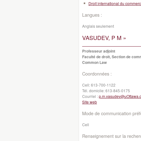
Droit international du commer
Langues :
Anglais seulement
VASUDEV, P M »
Professeur adjoint
Faculté de droit, Section de co
Common Law
Coordonnées :
Cell:
613-700-1122
Tél. domicile:
613-845-0175
Courriel :
p.m.vasudev@uOttawa.
Site web
Mode de communication préfé
Cell
Renseignement sur la recher