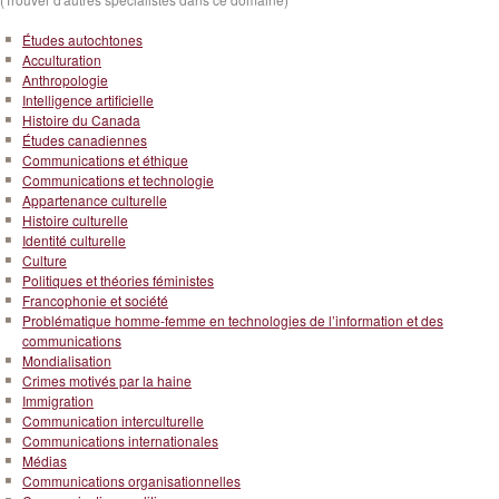
Études autochtones
Acculturation
Anthropologie
Intelligence artificielle
Histoire du Canada
Études canadiennes
Communications et éthique
Communications et technologie
Appartenance culturelle
Histoire culturelle
Identité culturelle
Culture
Politiques et théories féministes
Francophonie et société
Problématique homme-femme en technologies de l’information et des
communications
Mondialisation
Crimes motivés par la haine
Immigration
Communication interculturelle
Communications internationales
Médias
Communications organisationnelles