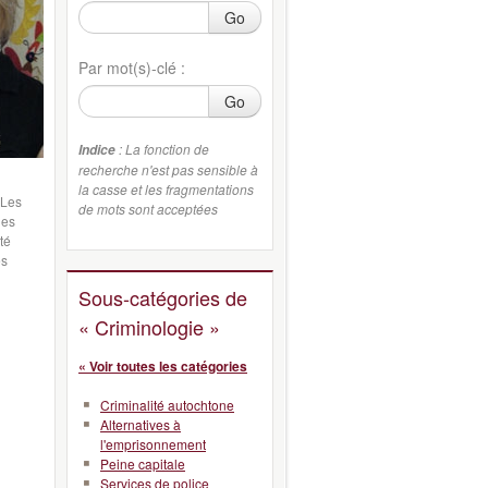
Go
Par mot(s)-clé :
Go
: La fonction de
Indice
recherche n'est pas sensible à
la casse et les fragmentations
 Les
de mots sont acceptées
des
té
es
Sous-catégories de
« Criminologie »
« Voir toutes les catégories
Criminalité autochtone
Alternatives à
l'emprisonnement
Peine capitale
Services de police