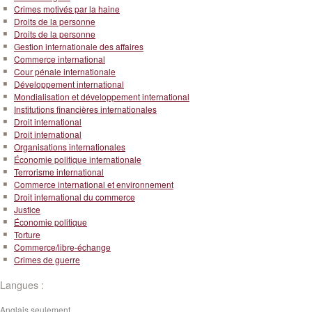
Crimes motivés par la haine
Droits de la personne
Droits de la personne
Gestion internationale des affaires
Commerce international
Cour pénale internationale
Développement international
Mondialisation et développement international
Institutions financières internationales
Droit international
Droit international
Organisations internationales
Économie politique internationale
Terrorisme international
Commerce international et environnement
Droit international du commerce
Justice
Économie politique
Torture
Commerce/libre-échange
Crimes de guerre
Langues :
Anglais seulement