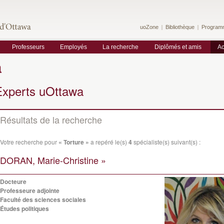
uoZone
Bibliothèque
Program
Professeurs
Employés
La recherche
Diplômés et amis
Ac
a
Experts uOttawa
Résultats de la recherche
Votre recherche pour
« Torture »
a repéré le(s)
4
spécialiste(s) suivant(s) :
DORAN, Marie-Christine »
Docteure
Professeure adjointe
Faculté des sciences sociales
Études politiques