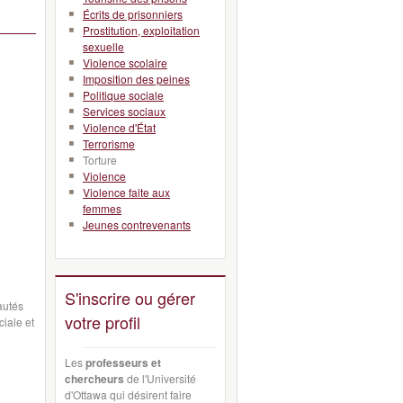
Écrits de prisonniers
Prostitution, exploitation
sexuelle
Violence scolaire
Imposition des peines
Politique sociale
Services sociaux
Violence d'État
Terrorisme
Torture
Violence
Violence faite aux
femmes
Jeunes contrevenants
S'inscrire ou gérer
autés
votre profil
ciale et
Les
professeurs et
chercheurs
de l'Université
d'Ottawa qui désirent faire