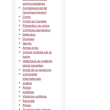
communautaires
Conséquences de
l'emprisonnement
Crime
Crime au Canada
Prévention du crime
Criminels dangereux
Détention
Drogues
Gangs
Armes à feu
Crimes motivés par la
haine
Historique du système
pénal canadien
Droits de la personne
Criminalité
internationale
Justice
Police
politique
Violence politique
Pauvreté
Prison
Tourisme des prisons