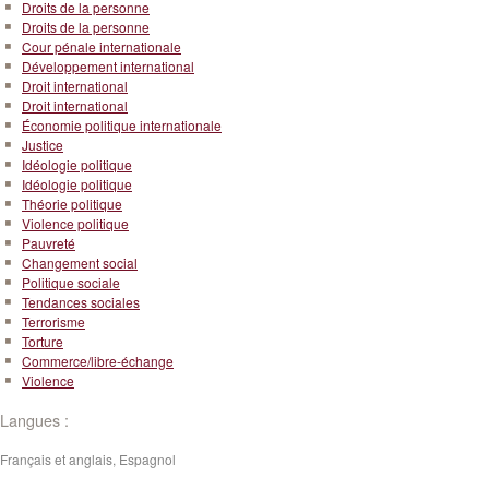
Droits de la personne
Droits de la personne
Cour pénale internationale
Développement international
Droit international
Droit international
Économie politique internationale
Justice
Idéologie politique
Idéologie politique
Théorie politique
Violence politique
Pauvreté
Changement social
Politique sociale
Tendances sociales
Terrorisme
Torture
Commerce/libre-échange
Violence
Langues :
Français et anglais, Espagnol