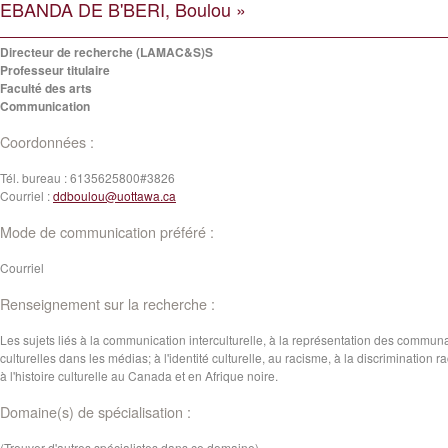
EBANDA DE B'BERI, Boulou »
Directeur de recherche (LAMAC&S)S
Professeur titulaire
Faculté des arts
Communication
Coordonnées :
Tél. bureau :
6135625800#3826
Courriel :
ddboulou@uottawa.ca
Mode de communication préféré :
Courriel
Renseignement sur la recherche :
Les sujets liés à la communication interculturelle, à la représentation des commun
culturelles dans les médias; à l'identité culturelle, au racisme, à la discrimination ra
à l'histoire culturelle au Canada et en Afrique noire.
Domaine(s) de spécialisation :
(Trouver d'autres spécialistes dans ce domaine)