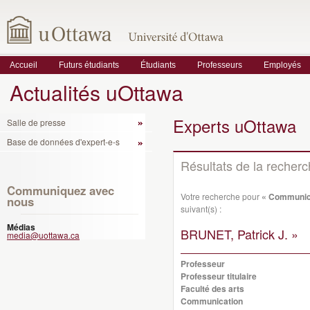
Accueil
Futurs étudiants
Étudiants
Professeurs
Employés
Actualités uOttawa
Experts uOttawa
Salle de presse
Base de données d'expert-e-s
Résultats de la recher
Communiquez avec
Votre recherche pour
« Communica
nous
suivant(s) :
Médias
BRUNET, Patrick J. »
media@uottawa.ca
Professeur
Professeur titulaire
Faculté des arts
Communication