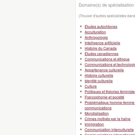
Domaine(s) de spécialisation 
(Trouver d'autres spécialistes da
Études autochtones
Acculturation
Anthropologie
Intelligence artificielle
Histoire du Canada
Études canadiennes
Communications et éthique
Communications et technologi
Appartenance culturelle
Histoire culturelle
Identité culturelle
Culture
Politiques et théories féministe
Francophonie et société
Problématique homme-femme en
communications
Mondialisation
Crimes motivés par la haine
Immigration
Communication interculturelle
Communications international