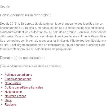
Courriel
Renseignement sur la recherche :
Depuis 2015, le Dr Leroux étudie la dynamique changeante des identités franco-
descendantes au 21e siècle, en particulier en ce qui concerne les revendications
croissantes d'identités «autochtones» au sein de ce groupe. Son livre, Ascendanc
détournée : Quand les Blancs revendiquent une identité autochtone, à été publié 
Ses recherches continuent de repousser les limites de l'étude des identités blanche
ce titre, il est largement recherché en tant qu'orateur public sur des questions liées
formes contemporaines du colonialisme de peuplement.
Domaine(s) de spécialisation :
(Trouver d'autres spécialistes dans ce domaine)
Politique canadienne
Études canadiennes
Colonisation
Culture canadienne-française
Nationalisme
Nouvelle-France
Race
Racisme