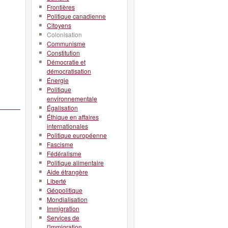
Frontières
Politique canadienne
Citoyens
Colonisation
Communisme
Constitution
Démocratie et
démocratisation
Énergie
Politique
environnementale
Égalisation
Éthique en affaires
internationales
Politique européenne
Fascisme
Fédéralisme
Politique alimentaire
Aide étrangère
Liberté
Géopolitique
Mondialisation
Immigration
Services de
l'immigration