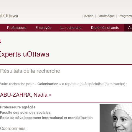
uoZone
Bibliothèque
Program
Professeurs
Employés
La recherche
Diplômés et amis
Ac
a
Experts uOttawa
Résultats de la recherche
Votre recherche pour
« Colonisation »
a repéré le(s)
8
spécialiste(s) suivant(s) :
ABU-ZAHRA, Nadia »
Professeure agrégée
Faculté des sciences sociales
École de développement international et mondialisation
Coordonnées :