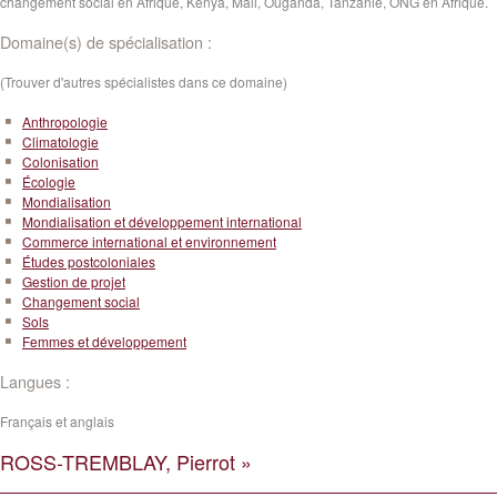
changement social en Afrique, Kenya, Mali, Ouganda, Tanzanie, ONG en Afrique.
Domaine(s) de spécialisation :
(Trouver d'autres spécialistes dans ce domaine)
Anthropologie
Climatologie
Colonisation
Écologie
Mondialisation
Mondialisation et développement international
Commerce international et environnement
Études postcoloniales
Gestion de projet
Changement social
Sols
Femmes et développement
Langues :
Français et anglais
ROSS-TREMBLAY, Pierrot »