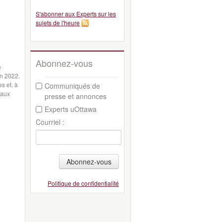
S'abonner aux Experts sur les
sujets de l'heure
Abonnez-vous
e
en 2022.
s et, à
Communiqués de
 aux
presse et annonces
Experts uOttawa
Courriel :
Abonnez-vous
Politique de confidentialité