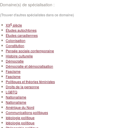
Domaine(s) de spécialisation :
(Trouver d'autres spécialistes dans ce domaine)
e
XX
siècle
Études autochtones
Études canadiennes
Colonisation
Constitution
Pensée sociale contemporaine
Histoire culturelle
Démocratie
Démocratie et démocratisation
Fascisme
Fascisme
Politiques et théories féministes
Droits de la personne
LGBTQ
Nationalisme
Nationalisme
Amérique du Nord
Communications politiques
Idéologie politique
Idéologie politique
Philosophie politique