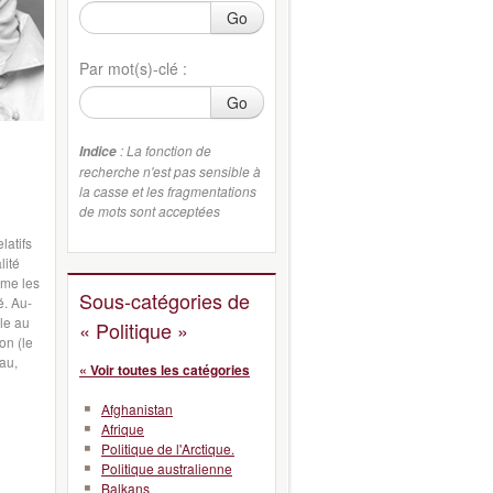
Go
Par mot(s)-clé :
Go
: La fonction de
Indice
recherche n'est pas sensible à
la casse et les fragmentations
de mots sont acceptées
latifs
lité
mme les
Sous-catégories de
é. Au-
ale au
« Politique »
on (le
au,
« Voir toutes les catégories
Afghanistan
Afrique
Politique de l'Arctique.
Politique australienne
Balkans