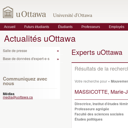
Accueil
Futurs étudiants
Étudiants
Professeurs
Employés
Actualités uOttawa
Experts uOttawa
Salle de presse
Base de données d'expert-e-s
Résultats de la recher
Communiquez avec
Votre recherche pour
« Mouvemen
nous
MASSICOTTE, Marie-J
Médias
media@uottawa.ca
Directrice, Institut d'études fémi
Professeure agrégée
Faculté des sciences sociales
Études politiques