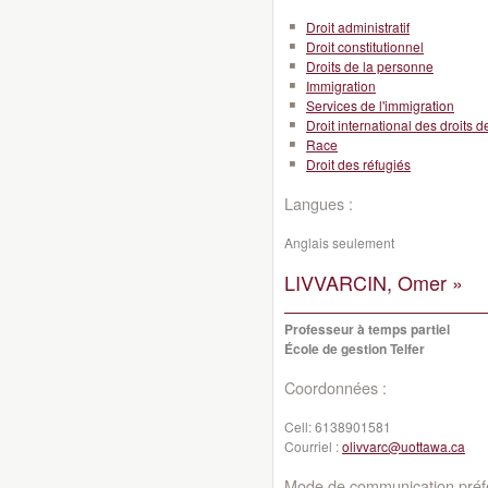
Droit administratif
Droit constitutionnel
Droits de la personne
Immigration
Services de l'immigration
Droit international des droits 
Race
Droit des réfugiés
Langues :
Anglais seulement
LIVVARCIN, Omer »
Professeur à temps partiel
École de gestion Telfer
Coordonnées :
Cell:
6138901581
Courriel :
olivvarc@uottawa.ca
Mode de communication préfé