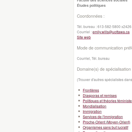
Faculté des sciences sociales
Études politiques
Coordonnées :
Tél. bureau :
613-582-5800 x2426
Courriel :
emily.wills@uottawa.ca
Site web
Mode de communication préfé
Courriel, Tél. bureau
Domaine(s) de spécialisation 
(Trouver d'autres spécialistes da
Frontières
Diasporas et remises
Politiques et théories féministe
Mondialisation
Immigration
Services de l'immigration
Proche-Orient (Moyen-Orient)
Organismes sans but lucratif