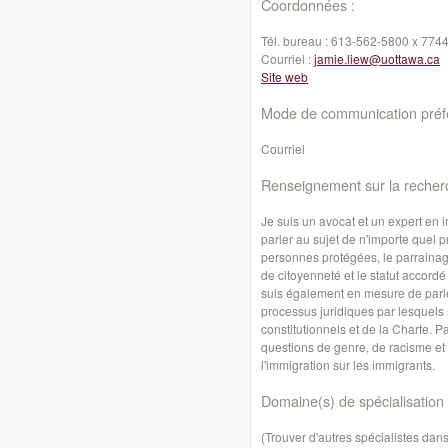
Coordonnées :
Tél. bureau :
613-562-5800 x 774
Courriel :
jamie.liew@uottawa.ca
Site web
Mode de communication préfé
Courriel
Renseignement sur la recher
Je suis un avocat et un expert en i
parler au sujet de n'importe quel p
personnes protégées, le parrainage
de citoyenneté et le statut accord
suis également en mesure de parle
processus juridiques par lesquels 
constitutionnels et de la Charte. P
questions de genre, de racisme et 
l'immigration sur les immigrants.
Domaine(s) de spécialisation 
(Trouver d'autres spécialistes da