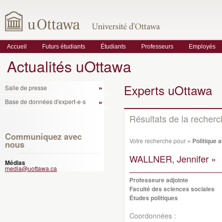
Accueil
Futurs étudiants
Étudiants
Professeurs
Employés
Actualités uOttawa
Experts uOttawa
Salle de presse
Base de données d'expert-e-s
Résultats de la recher
Communiquez avec
Votre recherche pour
« Politique 
nous
WALLNER, Jennifer »
Médias
media@uottawa.ca
Professeure adjointe
Faculté des sciences sociales
Études politiques
Coordonnées :