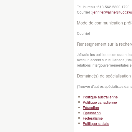
Tél. bureau :
613-562-5800 1720
Courriel :
jennifer.wallner@uottaw
Mode de communication préfé
Courriel
Renseignement sur la recher
J'étudie les politiques entourant 
avec un accent sur le Canada, l'Aus
relations intergouvernementales e
Domaine(s) de spécialisation 
(Trouver d'autres spécialistes da
Politique australienne
Politique canadienne
Éducation
Égalisation
Fédéralisme
Politique sociale