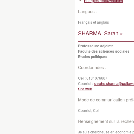
Énergies renouvelables
Langues :
Français et anglais
SHARMA, Sarah »
Professeure adjointe
Faculté des sciences sociales
Études politiques
Coordonnées :
Cell:
6134076667
Courriel :
sarahe.sharma@uottawa
Site web
Mode de communication préfé
Courriel, Cell
Renseignement sur la recher
Je suis chercheuse en économie pol