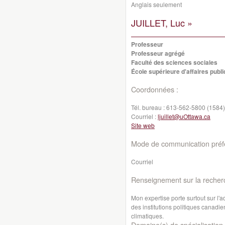
Anglais seulement
JUILLET, Luc »
Professeur
Professeur agrégé
Faculté des sciences sociales
École supérieure d'affaires publi
Coordonnées :
Tél. bureau :
613-562-5800 (1584)
Courriel :
ljuillet@uOttawa.ca
Site web
Mode de communication préfé
Courriel
Renseignement sur la recher
Mon expertise porte surtout sur l'
des institutions politiques canadi
climatiques.
Domaine(s) de spécialisation 