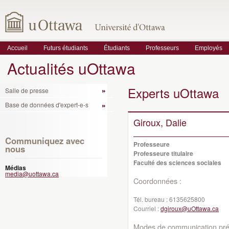
Accueil
Futurs étudiants
Étudiants
Professeurs
Employés
Actualités uOttawa
Experts uOttawa
Salle de presse
Base de données d'expert-e-s
Giroux, Dalie
Communiquez avec
Professeure
nous
Professeure titulaire
Faculté des sciences sociales
Médias
media@uottawa.ca
Coordonnées :
Tél. bureau :
6135625800
Courriel :
dgiroux@uOttawa.ca
Modes de communication préf