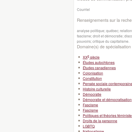
Courriel
Renseignements sur la reche
analyse politique; québec; relati
fascisme; droit et démocratie; dis
pouvoirs; critique du capitalisme.
Domaine(s) de spécialisation 
e
XX
siècle
Études autochtones
Études canadiennes
Colonisation
Constitution
Pensée sociale contemporain
Histoire culturelle
Démocratie
Démocratie et démocratisation
Fascisme
Fascisme
Politiques et théories féministe
Droits de la personne
LGBTQ
Nationalisme