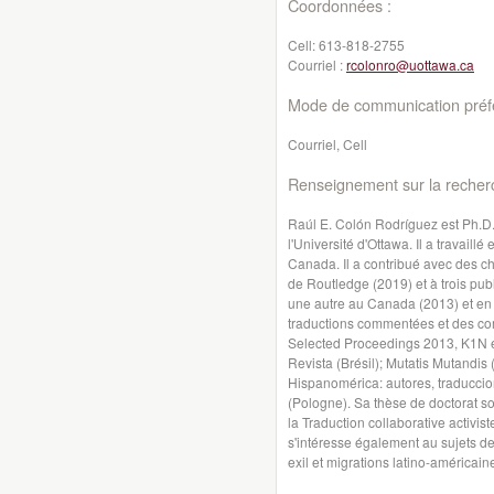
Coordonnées :
Cell:
613-818-2755
Courriel :
rcolonro@uottawa.ca
Mode de communication préfé
Courriel, Cell
Renseignement sur la recher
Raúl E. Colón Rodríguez est Ph.D. 
l'Université d'Ottawa. Il a travaill
Canada. Il a contribué avec des ch
de Routledge (2019) et à trois pub
une autre au Canada (2013) et en E
traductions commentées et des c
Selected Proceedings 2013, K1N et
Revista (Brésil); Mutatis Mutandis
Hispanomérica: autores, traducci
(Pologne). Sa thèse de doctorat so
la Traduction collaborative activis
s'intéresse également au sujets de
exil et migrations latino-américai