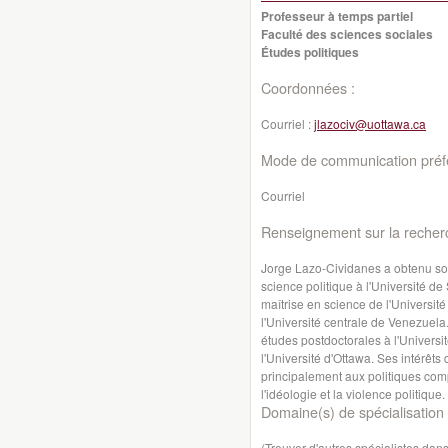
Professeur à temps partiel
Faculté des sciences sociales
Études politiques
Coordonnées :
Courriel :
jlazociv@uottawa.ca
Mode de communication préfé
Courriel
Renseignement sur la recher
Jorge Lazo-Cividanes a obtenu so
science politique à l'Université d
maîtrise en science de l'Universit
l'Université centrale de Venezuela
études postdoctorales à l'Universi
l'Université d'Ottawa. Ses intérêt
principalement aux politiques comp
l'idéologie et la violence politique.
Domaine(s) de spécialisation 
(Trouver d'autres spécialistes da