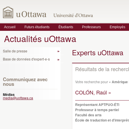
Accueil
Futurs étudiants
Étudiants
Professeurs
Employés
Actualités uOttawa
Experts uOttawa
Salle de presse
Base de données d'expert-e-s
Résultats de la recher
Communiquez avec
Votre recherche pour
« Amérique l
nous
COLÓN, Raúl »
Médias
media@uottawa.ca
Représentant APTPUO-ÉTI
Professeur à temps partiel
Faculté des arts
École de traduction et d'interprét