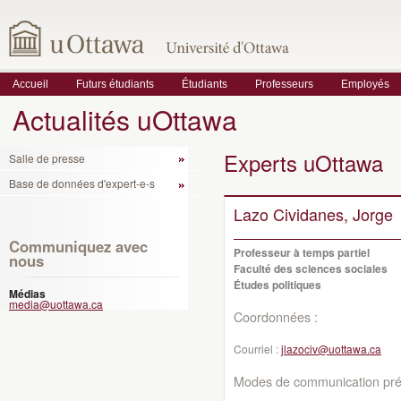
Accueil
Futurs étudiants
Étudiants
Professeurs
Employés
Actualités uOttawa
Experts uOttawa
Salle de presse
Base de données d'expert-e-s
Lazo Cividanes, Jorge
Communiquez avec
Professeur à temps partiel
nous
Faculté des sciences sociales
Études politiques
Médias
media@uottawa.ca
Coordonnées :
Courriel :
jlazociv@uottawa.ca
Modes de communication préf