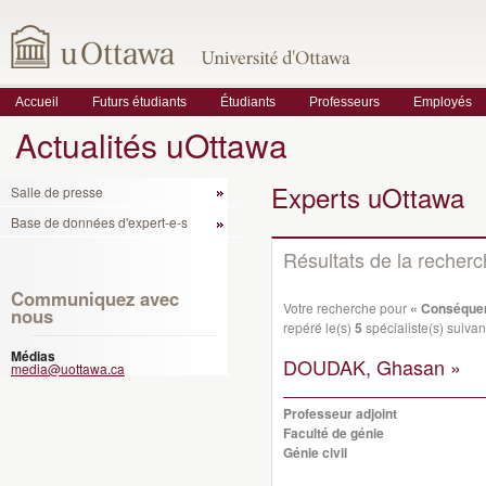
Accueil
Futurs étudiants
Étudiants
Professeurs
Employés
Actualités uOttawa
Experts uOttawa
Salle de presse
Base de données d'expert-e-s
Résultats de la recher
Communiquez avec
Votre recherche pour
« Conséquenc
nous
repéré le(s)
5
spécialiste(s) suivant
Médias
DOUDAK, Ghasan »
media@uottawa.ca
Professeur adjoint
Faculté de génie
Génie civil