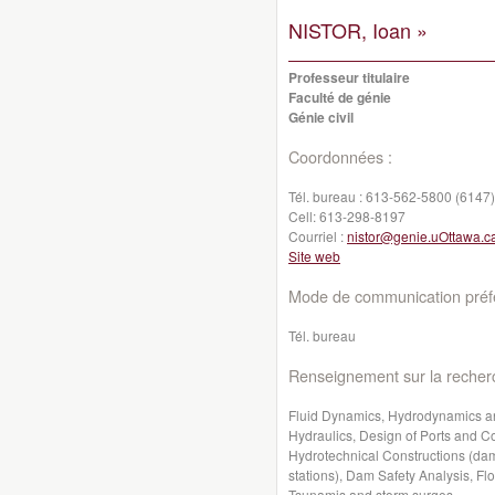
NISTOR, Ioan »
Professeur titulaire
Faculté de génie
Génie civil
Coordonnées :
Tél. bureau :
613-562-5800 (6147)
Cell:
613-298-8197
Courriel :
nistor@genie.uOttawa.c
Site web
Mode de communication préfé
Tél. bureau
Renseignement sur la recher
Fluid Dynamics, Hydrodynamics a
Hydraulics, Design of Ports and 
Hydrotechnical Constructions (dam
stations), Dam Safety Analysis, Fl
Tsunamis and storm surges