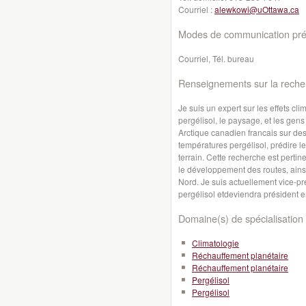
Courriel :
alewkowi@uOttawa.ca
Modes de communication préf
Courriel, Tél. bureau
Renseignements sur la reche
Je suis un expert sur les effets cl
pergélisol
,
le
paysage
,
et
les gens
Arctique canadien francais sur d
températures pergélisol, prédire leu
terrain.
Cette
recherche est
pertin
le
développement
des routes
,
ains
Nord
.
Je
suis
actuellement vice-
pr
pergélisol
et
deviendra
président
e
Domaine(s) de spécialisation 
Climatologie
Réchauffement planétaire
Réchauffement planétaire
Pergélisol
Pergélisol