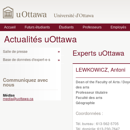
Accueil
Futurs étudiants
Étudiants
Professeurs
Employés
Actualités uOttawa
Experts uOttawa
Salle de presse
Base de données d'expert-e-s
LEWKOWICZ, Antoni
Communiquez avec
Dean of the Faculty of Arts / Doy
nous
des arts
Professeur titulaire
Médias
Faculté des arts
media@uottawa.ca
Géographie
Coordonnées :
Tél. bureau :
613-562-5705
Tél. domicile:
613-230-7647