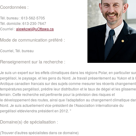
Coordonnées :
Tél. bureau :
613-562-5705
Tél. domicile:
613-230-7647
Courriel :
alewkowi@uOttawa.ca
Mode de communication préféré :
Courriel, Tél. bureau
Renseignement sur la recherche :
Je suis un expert sur les effets climatiques dans les régions Polar,
en particulier
su
pergélisol
,
le
paysage
,
et
les gens du Nord
. Je travail présentement au Yukon et à 
Arctique canadien francais sur des sujets comme mesurer les récents changement
températures pergélisol, prédire leur distribution et le
taux
de
dégel
et
les glisseme
terrain.
Cette
recherche est
pertinente pour
la prévision
des risques
et
le
développement
des routes
,
ainsi
que
l'adaptation au
changement
climatique
da
Nord
.
Je
suis
actuellement vice-
président de
l'Association
internationale
du
pergélisol
et
deviendra
président
en
2012
.
"
Domaine(s) de spécialisation :
(Trouver d'autres spécialistes dans ce domaine)