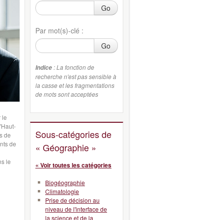
Go
Par mot(s)-clé :
Go
: La fonction de
Indice
recherche n'est pas sensible à
la casse et les fragmentations
de mots sont acceptées
r
le
l'Haut-
Sous-catégories de
s de
nts de
« Géographie »
ns
le
« Voir toutes les catégories
Biogéographie
Climatologie
Prise de décision au
niveau de l'interface de
la science et de la