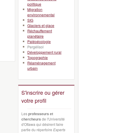
politique
Migration
environnemental
SIG
Glaciers et glace
Réchauffement
planétaire
Paléoécologie
Pergélisol
Développement rural
Topographie
Réaménagement
urbain
S'inscrire ou gérer
votre profil
Les
professeurs et
chercheurs
de l'Université
d'Ottawa qui désirent faire
partie du répertoire
Experts