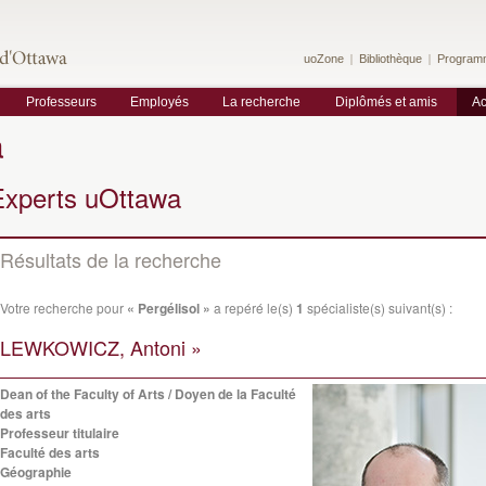
uoZone
Bibliothèque
Program
Professeurs
Employés
La recherche
Diplômés et amis
Ac
a
Experts uOttawa
Résultats de la recherche
Votre recherche pour
« Pergélisol »
a repéré le(s)
1
spécialiste(s) suivant(s) :
LEWKOWICZ, Antoni »
Dean of the Faculty of Arts / Doyen de la Faculté
des arts
Professeur titulaire
Faculté des arts
Géographie