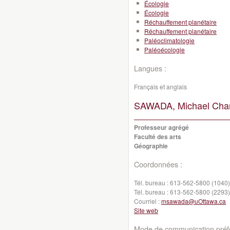
Écologie
Écologie
Réchauffement planétaire
Réchauffement planétaire
Paléoclimatologie
Paléoécologie
Langues :
Français et anglais
SAWADA, Michael Char
Professeur agrégé
Faculté des arts
Géographie
Coordonnées :
Tél. bureau :
613-562-5800 (1040)
Tél. bureau :
613-562-5800 (2293)
Courriel :
msawada@uOttawa.ca
Site web
Mode de communication préfé