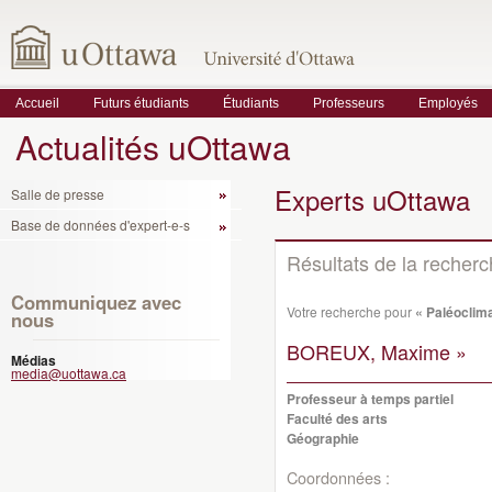
Accueil
Futurs étudiants
Étudiants
Professeurs
Employés
Actualités uOttawa
Experts uOttawa
Salle de presse
Base de données d'expert-e-s
Résultats de la recher
Communiquez avec
Votre recherche pour
« Paléoclima
nous
BOREUX, Maxime »
Médias
media@uottawa.ca
Professeur à temps partiel
Faculté des arts
Géographie
Coordonnées :