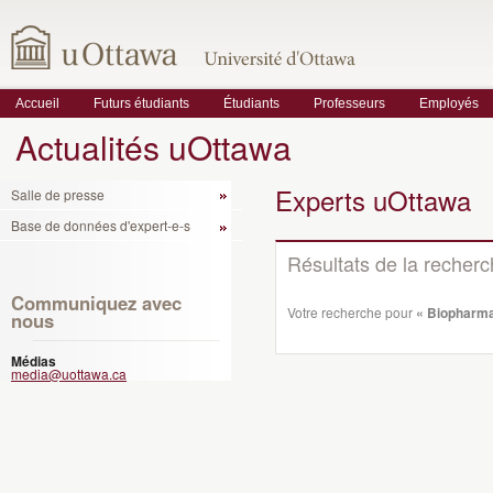
Accueil
Futurs étudiants
Étudiants
Professeurs
Employés
Actualités uOttawa
Experts uOttawa
Salle de presse
Base de données d'expert-e-s
Résultats de la recher
Communiquez avec
Votre recherche pour
« Biopharma
nous
Médias
media@uottawa.ca