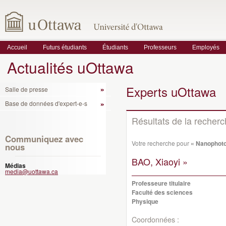
Accueil
Futurs étudiants
Étudiants
Professeurs
Employés
Actualités uOttawa
Experts uOttawa
Salle de presse
Base de données d'expert-e-s
Résultats de la recher
Communiquez avec
Votre recherche pour
« Nanophoto
nous
BAO, Xiaoyi »
Médias
media@uottawa.ca
Professeure titulaire
Faculté des sciences
Physique
Coordonnées :