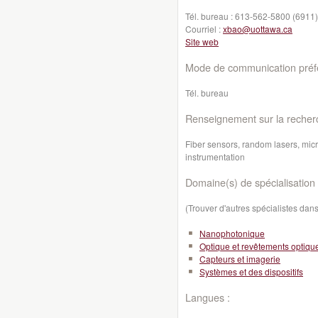
Tél. bureau :
613-562-5800 (6911)
Courriel :
xbao@uottawa.ca
Site web
Mode de communication préfé
Tél. bureau
Renseignement sur la recher
Fiber sensors, random lasers, micr
instrumentation
Domaine(s) de spécialisation 
(Trouver d'autres spécialistes da
Nanophotonique
Optique et revêtements optiqu
Capteurs et imagerie
Systèmes et des dispositifs
Langues :