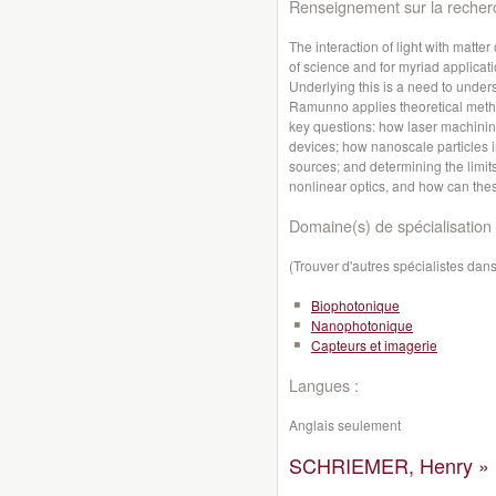
Renseignement sur la recher
The interaction of light with matter 
of science and for myriad applicat
Underlying this is a need to underst
Ramunno applies theoretical meth
key questions: how laser machining
devices; how nanoscale particles 
sources; and determining the limit
nonlinear optics, and how can th
Domaine(s) de spécialisation 
(Trouver d'autres spécialistes da
Biophotonique
Nanophotonique
Capteurs et imagerie
Langues :
Anglais seulement
SCHRIEMER, Henry »