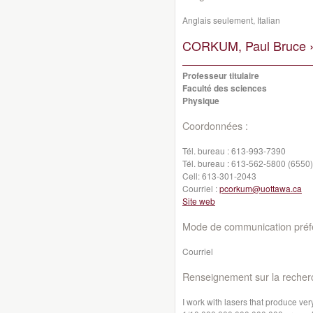
Anglais seulement, Italian
CORKUM, Paul Bruce 
Professeur titulaire
Faculté des sciences
Physique
Coordonnées :
Tél. bureau :
613-993-7390
Tél. bureau :
613-562-5800 (6550)
Cell:
613-301-2043
Courriel :
pcorkum@uottawa.ca
Site web
Mode de communication préfé
Courriel
Renseignement sur la recher
I work with lasers that produce very