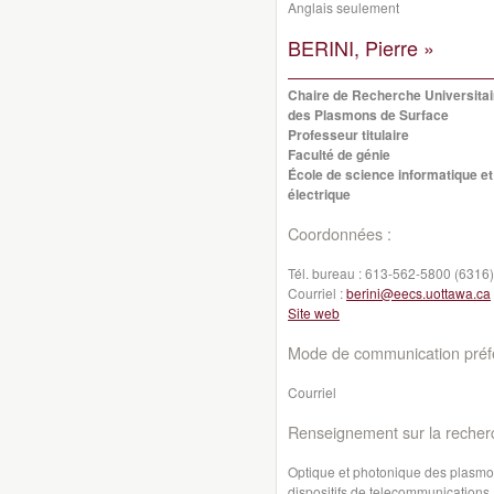
Anglais seulement
BERINI, Pierre »
Chaire de Recherche Universitai
des Plasmons de Surface
Professeur titulaire
Faculté de génie
École de science informatique et
électrique
Coordonnées :
Tél. bureau :
613-562-5800 (6316)
Courriel :
berini@eecs.uottawa.ca
Site web
Mode de communication préfé
Courriel
Renseignement sur la recher
Optique et photonique des plasmons
dispositifs de telecommunications