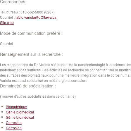
Coordonnées :
Tél. bureau :
613-562-5800 (6287)
Courriel :
fabio.variola@uOttawa.ca
Site web
Mode de communication préféré :
Courriel
Renseignement sur la recherche :
Les competences du Dr. Variola s' étendent de la nanotechnologie à la science de
matériaux et des surfaces. Ses activités de recherche se concentrent sur la modific
des surfaces des biomatériaux pour une meilleure intégration dans le corps humain
Variola est aussi spécialisé en métallurgie et corrosion.
Domaine(s) de spécialisation :
(Trouver d'autres spécialistes dans ce domaine)
Biomatériaux
Génie biomedical
Génie biomédical
Corrosion
Corrosion