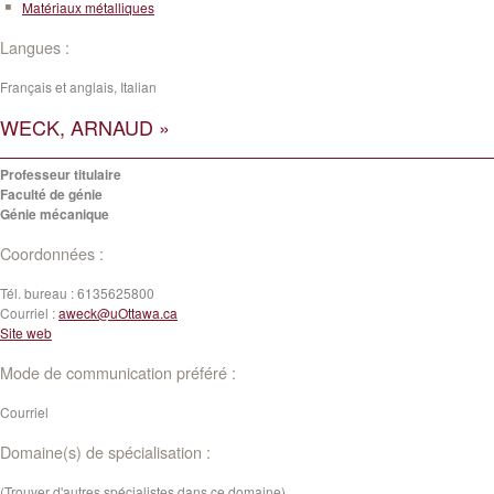
Matériaux métalliques
Langues :
Français et anglais, Italian
WECK, ARNAUD »
Professeur titulaire
Faculté de génie
Génie mécanique
Coordonnées :
Tél. bureau :
6135625800
Courriel :
aweck@uOttawa.ca
Site web
Mode de communication préféré :
Courriel
Domaine(s) de spécialisation :
(Trouver d'autres spécialistes dans ce domaine)