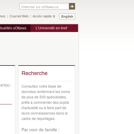
English
mes
Courriel Web
Accès rapide
tualités uOttawa
L'Université en bref
Recherche
ant(s) :
Consultez notre base de
données renfermant les noms
de plus de 500 spécialistes,
prêts à commenter des sujets
d'actualité ou à faire part de
leurs connaissances dans le
cadre de reportages.
Par nom de famille :