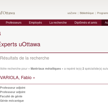
uoZone
Bibliothèque
Program
Professeurs
Employés
La recherche
Diplômés et amis
Ac
a
Experts uOttawa
Résultats de la recherche
Votre recherche pour
« Matériaux métalliques »
a repéré le(s)
2
spécialiste(s) suiv
VARIOLA, Fabio »
Professeur adjoint
Professeur adjoint
Faculté de génie
Génie mécanique