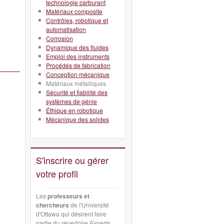
technologie carburant
Matériaux composite
Contrôles, robotique et
automatisation
Corrosion
Dynamique des fluides
Emploi des instruments
Procédés de fabrication
Conception mécanique
Matériaux métalliques
Sécurité et fiabilité des
systèmes de génie
Éthique en robotique
Mécanique des solides
S'inscrire ou gérer
votre profil
Les
professeurs et
chercheurs
de l'Université
d'Ottawa qui désirent faire
partie du répertoire
Experts