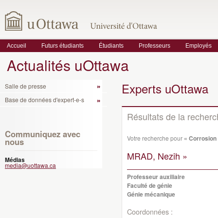
Accueil
Futurs étudiants
Étudiants
Professeurs
Employés
Actualités uOttawa
Experts uOttawa
Salle de presse
Base de données d'expert-e-s
Résultats de la recher
Communiquez avec
Votre recherche pour
« Corrosion
nous
MRAD, Nezih »
Médias
media@uottawa.ca
Professeur auxiliaire
Faculté de génie
Génie mécanique
Coordonnées :