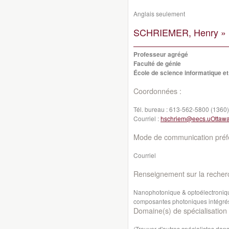
Anglais seulement
SCHRIEMER, Henry »
Professeur agrégé
Faculté de génie
École de science informatique et
Coordonnées :
Tél. bureau :
613-562-5800 (1360)
Courriel :
hschriem@eecs.uOttawa
Mode de communication préfé
Courriel
Renseignement sur la recher
Nanophotonique
& optoélectroniq
composantes photoniques
intégré
Domaine(s) de spécialisation 
(Trouver d'autres spécialistes da