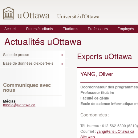
Accueil
Futurs étudiants
Étudiants
Professeurs
Employés
Actualités uOttawa
Experts uOttawa
Salle de presse
Base de données d'expert-e-s
YANG, Oliver
Communiquez avec
Coordonnateur des programmes 
nous
Professeur titulaire
Faculté de génie
Médias
École de science informatique et
media@uottawa.ca
Coordonnées :
Tél. bureau :
613-562-5800 (6210)
Courriel :
yang@site.uOttawa.ca
Site web