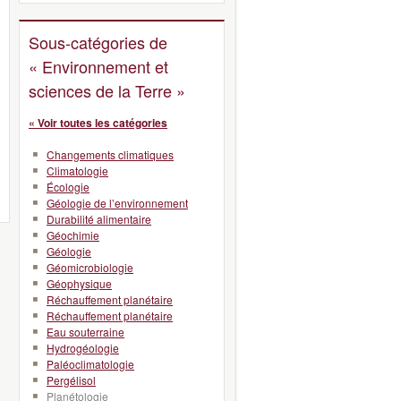
Sous-catégories de
« Environnement et
sciences de la Terre »
« Voir toutes les catégories
Changements climatiques
Climatologie
Écologie
Géologie de l’environnement
Durabilité alimentaire
Géochimie
Géologie
Géomicrobiologie
Géophysique
Réchauffement planétaire
Réchauffement planétaire
Eau souterraine
Hydrogéologie
Paléoclimatologie
Pergélisol
Planétologie