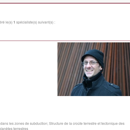
éré le(s)
1
spécialiste(s) suivant(s) :
 dans les zones de subduction; Structure de la croûte terrestre et tectonique des
lanètes terrestres