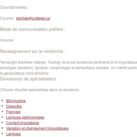
Coordonnées :
Courriel :
kachab@uottawa.ca
Mode de communication préféré :
Courriel
Renseignement sur la recherche :
Tamazight (berbère, Kabyle, Tuareg): tous les domaines pertinents à la linguistiqu
amazighe (berbère): syntaxe, morphologie et sémantique lexicale. Un intérêt partic
la géopolitique nord africaine
Domaine(s) de spécialisation :
(Trouver d'autres spécialistes dans ce domaine)
Bilinguisme
Dialectes
Français
Langues patrimoniales
Contact linguistique
Variation et changement linguistiques
Langues