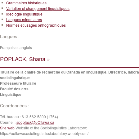
Grammaires historiques
Variation et changement linguistiques
Idéologie linguistique
Langues minoritaires
Normes et usages orthographiques
Langues :
Français et anglais
POPLACK, Shana »
Titulaire de la chaire de recherche du Canada en linguistique, Directrice, labora
sociolinguistique
Professeure titulaire
Faculté des arts
Linguistique
Coordonnées :
Tél. bureau :
613-562-5800 (1764)
Courriel :
spoplack@uOttawa.ca
Site web
Website of the Sociolinguistics Laboratory:
https://uottawasociolinguisticslaboratory.weebly.com/