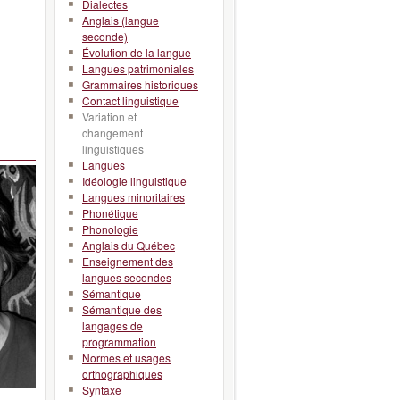
Dialectes
Anglais (langue
seconde)
Évolution de la langue
Langues patrimoniales
Grammaires historiques
Contact linguistique
Variation et
changement
linguistiques
Langues
Idéologie linguistique
Langues minoritaires
Phonétique
Phonologie
Anglais du Québec
Enseignement des
langues secondes
Sémantique
Sémantique des
langages de
programmation
Normes et usages
orthographiques
Syntaxe