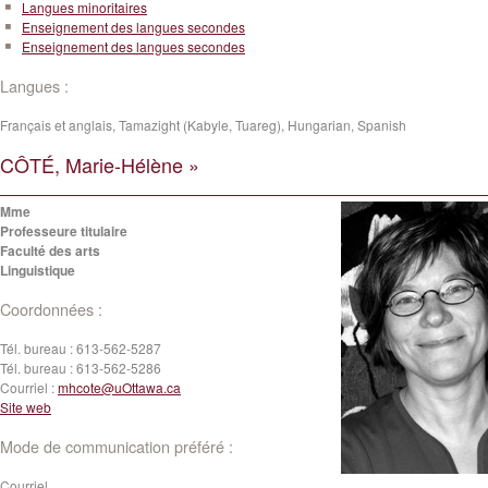
Langues minoritaires
Enseignement des langues secondes
Enseignement des langues secondes
Langues :
Français et anglais, Tamazight (Kabyle, Tuareg), Hungarian, Spanish
CÔTÉ, Marie-Hélène »
Mme
Professeure titulaire
Faculté des arts
Linguistique
Coordonnées :
Tél. bureau :
613-562-5287
Tél. bureau :
613-562-5286
Courriel :
mhcote@uOttawa.ca
Site web
Mode de communication préféré :
Courriel