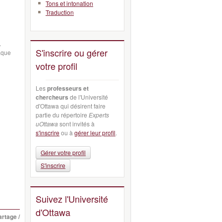
Tons et intonation
Traduction
.
S'inscrire ou gérer
aque
votre profil
Les
professeurs et
chercheurs
de l'Université
d'Ottawa qui désirent faire
partie du répertoire
Experts
uOttawa
sont invités à
s'inscrire
ou à
gérer leur profil
.
Gérer votre profil
S'inscrire
Suivez l'Université
d'Ottawa
artage /