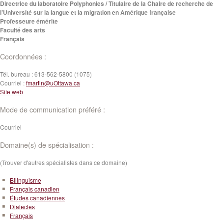
Directrice du laboratoire Polyphonies / Titulaire de la Chaire de recherche de
l’Université sur la langue et la migration en Amérique française
Professeure émérite
Faculté des arts
Français
Coordonnées :
Tél. bureau :
613-562-5800 (1075)
Courriel :
fmartin@uOttawa.ca
Site web
Mode de communication préféré :
Courriel
Domaine(s) de spécialisation :
(Trouver d'autres spécialistes dans ce domaine)
Bilinguisme
Français canadien
Études canadiennes
Dialectes
Français