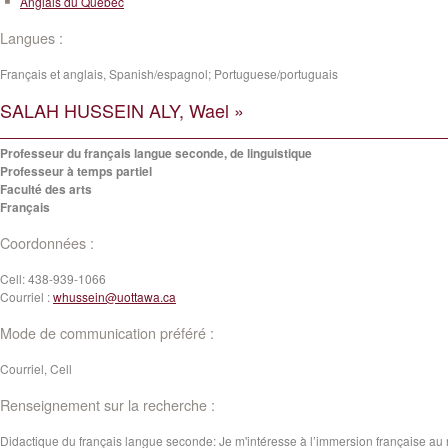
Anglais du Québec
Langues :
Français et anglais, Spanish/espagnol; Portuguese/portuguais
SALAH HUSSEIN ALY, Wael »
Professeur du français langue seconde, de linguistique
Professeur à temps partiel
Faculté des arts
Français
Coordonnées :
Cell:
438-939-1066
Courriel :
whussein@uottawa.ca
Mode de communication préféré :
Courriel, Cell
Renseignement sur la recherche :
Didactique du français langue seconde: Je m'intéresse à l’immersion française au