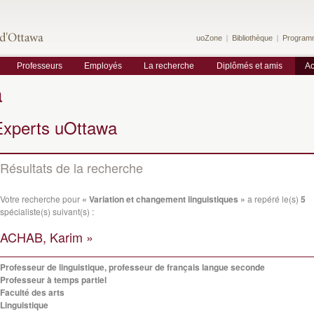
uoZone
Bibliothèque
Program
Professeurs
Employés
La recherche
Diplômés et amis
Ac
a
Experts uOttawa
Résultats de la recherche
Votre recherche pour
« Variation et changement linguistiques »
a repéré le(s)
5
spécialiste(s) suivant(s) :
ACHAB, Karim »
Professeur de linguistique, professeur de français langue seconde
Professeur à temps partiel
Faculté des arts
Linguistique