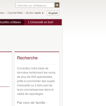
English
mes
Courriel Web
Accès rapide
tualités uOttawa
L'Université en bref
Recherche
Consultez notre base de
données renfermant les noms
de plus de 500 spécialistes,
prêts à commenter des sujets
d'actualité ou à faire part de
leurs connaissances dans le
cadre de reportages.
Par nom de famille :