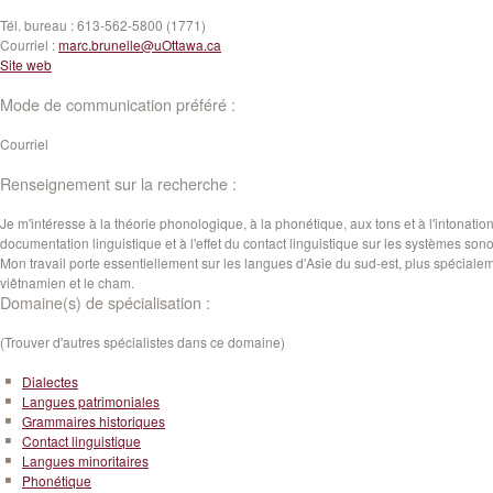
Tél. bureau :
613-562-5800 (1771)
Courriel :
marc.brunelle@uOttawa.ca
Site web
Mode de communication préféré :
Courriel
Renseignement sur la recherche :
Je m'intéresse à la théorie phonologique, à la phonétique, aux tons et à l'intonation
documentation linguistique et à l'effet du contact linguistique sur les systèmes sono
Mon travail porte essentiellement sur les langues d'Asie du sud-est, plus spécialem
viêtnamien et le cham.
Domaine(s) de spécialisation :
(Trouver d'autres spécialistes dans ce domaine)
Dialectes
Langues patrimoniales
Grammaires historiques
Contact linguistique
Langues minoritaires
Phonétique