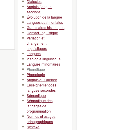
Dialectes
Anglais (langue
seconde)
Évolution de la langue
Langues patrimoniales
Grammaires historiques
Contact linguistique
Variation et
changement
linguistiques
Langues
Idéologie linguistique
Langues minoritaires
Phonétique
Phonologie
Anglais du Québec
Enseignement des
langues secondes
Sémantique
Sémantique des
langages de
programmation
Normes et usages
orthographiques
Syntaxe