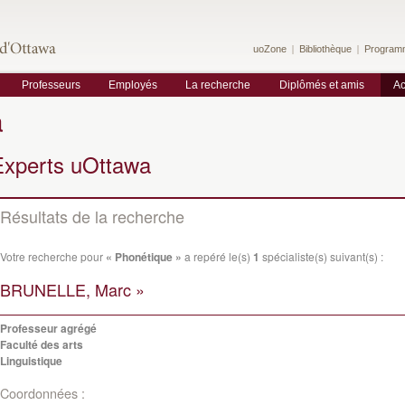
uoZone
Bibliothèque
Program
Professeurs
Employés
La recherche
Diplômés et amis
Ac
a
Experts uOttawa
Résultats de la recherche
Votre recherche pour
« Phonétique »
a repéré le(s)
1
spécialiste(s) suivant(s) :
BRUNELLE, Marc »
Professeur agrégé
Faculté des arts
Linguistique
Coordonnées :