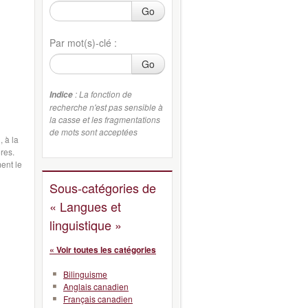
Go
Par mot(s)-clé :
Go
: La fonction de
Indice
recherche n'est pas sensible à
la casse et les fragmentations
de mots sont acceptées
, à la
res.
ent le
Sous-catégories de
« Langues et
linguistique »
« Voir toutes les catégories
Bilinguisme
Anglais canadien
Français canadien