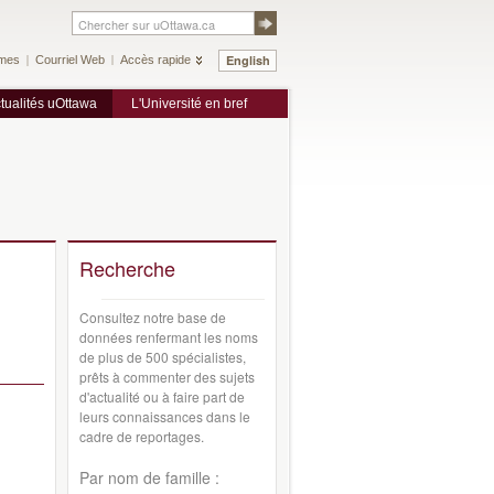
English
mes
Courriel Web
Accès rapide
tualités uOttawa
L'Université en bref
Recherche
Consultez notre base de
données renfermant les noms
de plus de 500 spécialistes,
prêts à commenter des sujets
d'actualité ou à faire part de
leurs connaissances dans le
cadre de reportages.
Par nom de famille :