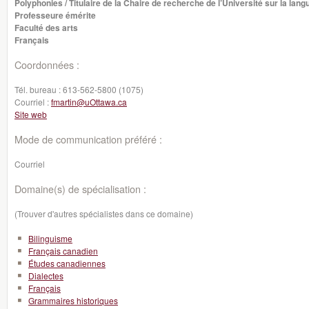
Polyphonies / Titulaire de la Chaire de recherche de l’Université sur la lan
Professeure émérite
Faculté des arts
Français
Coordonnées :
Tél. bureau :
613-562-5800 (1075)
Courriel :
fmartin@uOttawa.ca
Site web
Mode de communication préféré :
Courriel
Domaine(s) de spécialisation :
(Trouver d'autres spécialistes dans ce domaine)
Bilinguisme
Français canadien
Études canadiennes
Dialectes
Français
Grammaires historiques