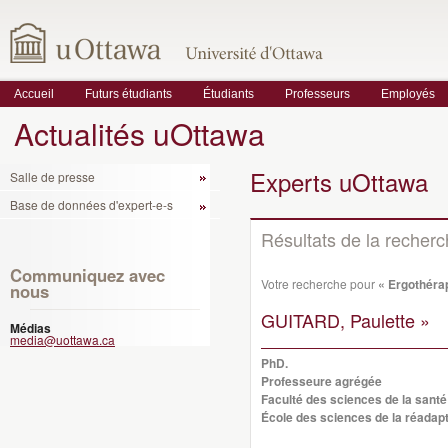
Accueil
Futurs étudiants
Étudiants
Professeurs
Employés
Actualités uOttawa
Experts uOttawa
Salle de presse
Base de données d'expert-e-s
Résultats de la recher
Communiquez avec
Votre recherche pour
« Ergothéra
nous
GUITARD, Paulette »
Médias
media@uottawa.ca
PhD.
Professeure agrégée
Faculté des sciences de la santé
École des sciences de la réadapt