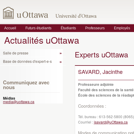
Accueil
Futurs étudiants
Étudiants
Professeurs
Employés
Actualités uOttawa
Experts uOttawa
Salle de presse
Base de données d'expert-e-s
SAVARD, Jacinthe
Communiquez avec
Professeure adjointe
nous
Faculté des sciences de la santé
École des sciences de la réadapt
Médias
media@uottawa.ca
Coordonnées :
Tél. bureau :
613-562-5800 (8065)
Courriel :
jsavard@uOttawa.ca
Modes de communication préf