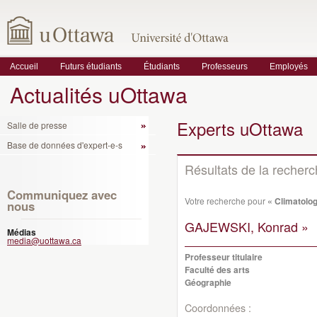
Accueil
Futurs étudiants
Étudiants
Professeurs
Employés
Actualités uOttawa
Experts uOttawa
Salle de presse
Base de données d'expert-e-s
Résultats de la recher
Communiquez avec
Votre recherche pour
« Climatolog
nous
GAJEWSKI, Konrad »
Médias
media@uottawa.ca
Professeur titulaire
Faculté des arts
Géographie
Coordonnées :