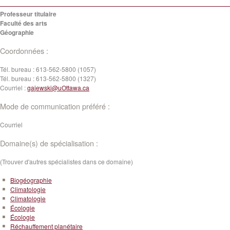
Professeur titulaire
Faculté des arts
Géographie
Coordonnées :
Tél. bureau :
613-562-5800 (1057)
Tél. bureau :
613-562-5800 (1327)
Courriel :
gajewski@uOttawa.ca
Mode de communication préféré :
Courriel
Domaine(s) de spécialisation :
(Trouver d'autres spécialistes dans ce domaine)
Biogéographie
Climatologie
Climatologie
Écologie
Écologie
Réchauffement planétaire