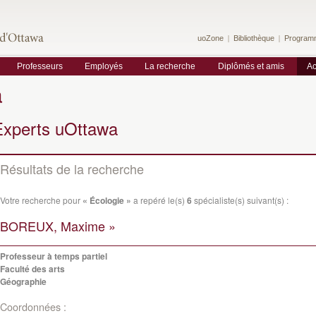
uoZone
Bibliothèque
Program
Professeurs
Employés
La recherche
Diplômés et amis
Ac
a
Experts uOttawa
Résultats de la recherche
Votre recherche pour
« Écologie »
a repéré le(s)
6
spécialiste(s) suivant(s) :
BOREUX, Maxime »
Professeur à temps partiel
Faculté des arts
Géographie
Coordonnées :