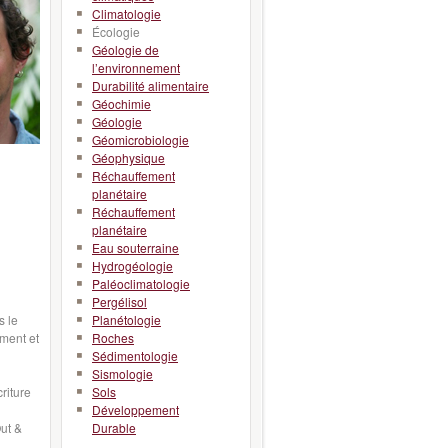
Climatologie
Écologie
Géologie de
l’environnement
Durabilité alimentaire
Géochimie
Géologie
Géomicrobiologie
Géophysique
Réchauffement
planétaire
Réchauffement
planétaire
Eau souterraine
Hydrogéologie
Paléoclimatologie
Pergélisol
s le
Planétologie
ement et
Roches
Sédimentologie
Sismologie
criture
Sols
Développement
Out &
Durable