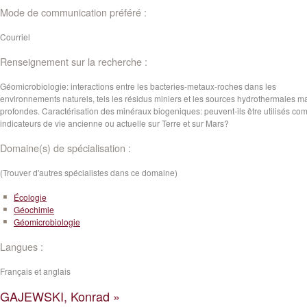
Mode de communication préféré :
Courriel
Renseignement sur la recherche :
Géomicrobiologie: interactions entre les bacteries-metaux-roches dans les
environnements naturels, tels les résidus miniers et les sources hydrothermales m
profondes. Caractérisation des minéraux biogeniques: peuvent-ils être utilisés c
indicateurs de vie ancienne ou actuelle sur Terre et sur Mars?
Domaine(s) de spécialisation :
(Trouver d'autres spécialistes dans ce domaine)
Écologie
Géochimie
Géomicrobiologie
Langues :
Français et anglais
GAJEWSKI, Konrad »