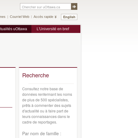
English
mes
Courriel Web
Accès rapide
tualités uOttawa
L'Université en bref
Recherche
Consultez notre base de
données renfermant les noms
de plus de 500 spécialistes,
prêts à commenter des sujets
d'actualité ou à faire part de
leurs connaissances dans le
cadre de reportages.
Par nom de famille :