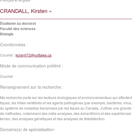
CRANDALL, Kirsten »
Étudiante au doctorat
Faculté des sciences
Biologie
Coordonnées :
Courriel :
kcran072@uottawa.ca
Mode de communication préféré :
Courriel
Renseignement sur la recherche :
Ma recherche porte sur les facteurs écologiques et environnementaux qui affectent
tiques, les hôtes vertébrés et les agents pathogènes (par exemple, bactéries, virus, 
du système de maladies transmises par les tiques au Canada. J'utilise une grande 
de méthodes, notamment des méta-analyses, des échantillons et des expériences 
terrain, des analyses génétiques et des analyses de télédétection.
Domaine(s) de spécialisation :