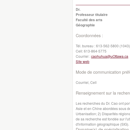
Dr.
Professeur titulaire
Faculté des arts
Géographie
Coordonnées :
Tél. bureau :
613-562-5800 (1043)
Cell:
613-864-5775
Courriel :
caohuhua@uOttawa.ca
Site web
Mode de communication préfé
Courriel, Cell
Renseignement sur la recher
Les recherches du Dr. Cao ont por
Asie et en Chine abordées sous deu
Urbanisation; 2) Disparités régiona
de sa recherche est fondée sur l'u
d'information géographique (SIG).
Domaine(s) de spécialisation 