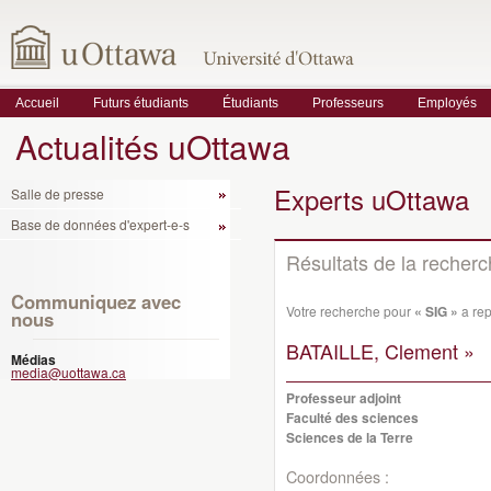
Accueil
Futurs étudiants
Étudiants
Professeurs
Employés
Actualités uOttawa
Experts uOttawa
Salle de presse
Base de données d'expert-e-s
Résultats de la recher
Communiquez avec
Votre recherche pour
« SIG »
a rep
nous
BATAILLE, Clement »
Médias
media@uottawa.ca
Professeur adjoint
Faculté des sciences
Sciences de la Terre
Coordonnées :