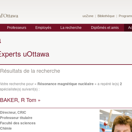
uoZone
Bibliothèque
Program
Professeurs
Employés
La recherche
Diplômés et amis
Ac
a
Experts uOttawa
Résultats de la recherche
Votre recherche pour
« Résonance magnétique nucléaire »
a repéré le(s)
2
spécialiste(s) suivant(s) :
BAKER, R Tom »
Directeur, CRIC
Professeur titulaire
Faculté des sciences
Chimie