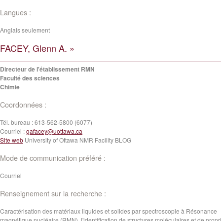
Langues :
Anglais seulement
FACEY, Glenn A. »
Directeur de l'établissement RMN
Faculté des sciences
Chimie
Coordonnées :
Tél. bureau :
613-562-5800 (6077)
Courriel :
gafacey@uottawa.ca
Site web
University of Ottawa NMR Facility BLOG
Mode de communication préféré :
Courriel
Renseignement sur la recherche :
Caractérisation des matériaux liquides et solides par spectroscopie à Résonance
magnétique nucléaire (RMN), l'identification de structures moléculaires et de propr