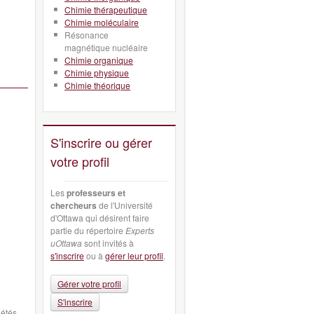
Chimie thérapeutique
Chimie moléculaire
Résonance
magnétique nucléaire
Chimie organique
Chimie physique
Chimie théorique
S'inscrire ou gérer
votre profil
Les
professeurs et
chercheurs
de l'Université
d'Ottawa qui désirent faire
partie du répertoire
Experts
uOttawa
sont invités à
s'inscrire
ou à
gérer leur profil
.
Gérer votre profil
S'inscrire
iétés