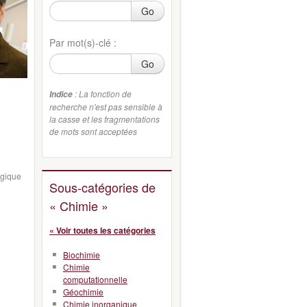
Go
Par mot(s)-clé :
Go
: La fonction de
Indice
recherche n'est pas sensible à
la casse et les fragmentations
de mots sont acceptées
ogique
Sous-catégories de
« Chimie »
« Voir toutes les catégories
Biochimie
Chimie
computationnelle
Géochimie
Chimie inorganique