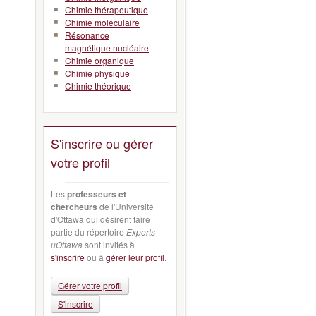
Chimie thérapeutique
Chimie moléculaire
Résonance
magnétique nucléaire
Chimie organique
Chimie physique
Chimie théorique
S'inscrire ou gérer
votre profil
Les
professeurs et
chercheurs
de l'Université
d'Ottawa qui désirent faire
partie du répertoire
Experts
uOttawa
sont invités à
s'inscrire
ou à
gérer leur profil
.
Gérer votre profil
S'inscrire