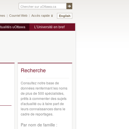
English
mes
Courriel Web
Accès rapide
tualités uOttawa
L'Université en bref
Recherche
Consultez notre base de
données renfermant les noms
de plus de 500 spécialistes,
prêts à commenter des sujets
d'actualité ou à faire part de
leurs connaissances dans le
cadre de reportages.
Par nom de famille :