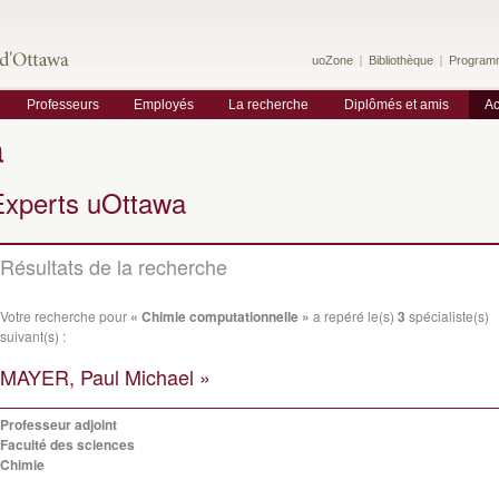
uoZone
Bibliothèque
Program
Professeurs
Employés
La recherche
Diplômés et amis
Ac
a
Experts uOttawa
Résultats de la recherche
Votre recherche pour
« Chimie computationnelle »
a repéré le(s)
3
spécialiste(s)
suivant(s) :
MAYER, Paul Michael »
Professeur adjoint
Faculté des sciences
Chimie