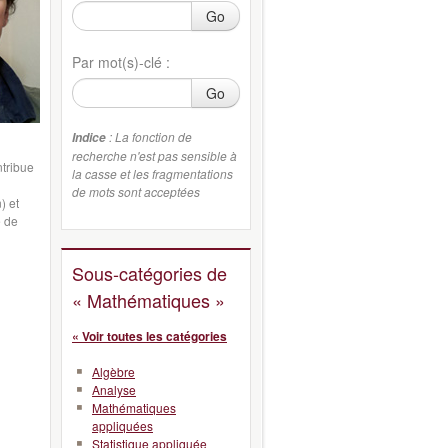
Go
Par mot(s)-clé :
Go
: La fonction de
Indice
recherche n'est pas sensible à
ntribue
la casse et les fragmentations
de mots sont acceptées
) et
e de
Sous-catégories de
« Mathématiques »
« Voir toutes les catégories
Algèbre
Analyse
Mathématiques
appliquées
Statistique appliquée