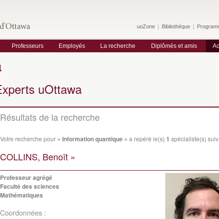
uoZone
Bibliothèque
Program
Professeurs
Employés
La recherche
Diplômés et amis
Ac
a
Experts uOttawa
Résultats de la recherche
Votre recherche pour
« Information quantique »
a repéré le(s)
1
spécialiste(s) suiv
COLLINS, Benoît »
Professeur agrégé
Faculté des sciences
Mathématiques
Coordonnées :