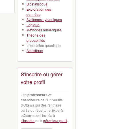
Biostatistique
Exploration des
données
Systèmes dynamiques
Logique
Méthodes numériques
Théorie des
probabilités
Information quantique
Statistique
S'inscrire ou gérer
votre profil
Les
professeurs et
chercheurs
de l'Université
d'Ottawa qui désirent faire
partie du répertoire
Experts
uOttawa
sont invités à
s'inscrire
ou à
gérer leur profil
.