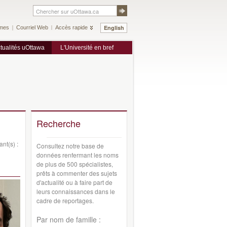
English
mes
Courriel Web
Accès rapide
tualités uOttawa
L'Université en bref
Recherche
ant(s) :
Consultez notre base de
données renfermant les noms
de plus de 500 spécialistes,
prêts à commenter des sujets
d'actualité ou à faire part de
leurs connaissances dans le
cadre de reportages.
Par nom de famille :