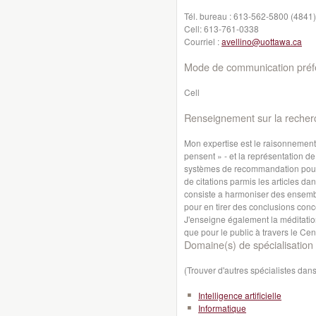
Tél. bureau :
613-562-5800 (4841)
Cell:
613-761-0338
Courriel :
avellino@uottawa.ca
Mode de communication préfé
Cell
Renseignement sur la recher
Mon expertise est le raisonnemen
pensent » - et la représentation d
systèmes de recommandation pour 
de citations parmis les articles da
consiste a harmoniser des ensemb
pour en tirer des conclusions con
J'enseigne également la méditation
que pour le public à travers le Cen
Domaine(s) de spécialisation 
(Trouver d'autres spécialistes da
Intelligence artificielle
Informatique